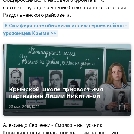
Общероссийского народного фронта в РК,
соответствующее решение было принято на сессии
Раздольненского райсовета.
В Симферополе обновили аллею героев войны – 
уроженцев Крыма >>
Крымской школе присвоят имя
партизанки Лидии Никитиной
25 мая 2016, 10:12
Александр Сергеевич Смолко – выпускник
Ковыльненской школы, призванный на военную