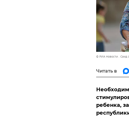
© РИА Новости . Саид
Читать в
Необходим
стимулиров
ребенка, з
республики