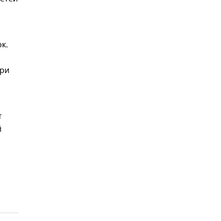
к.
ери
т
й