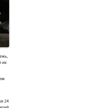
и
в
ежь,
л их
изм
ше 24
детей