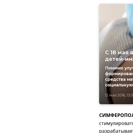
С 18 мая
детей-ин
Помимо улу
формирован
средства ма
социальную
12 мая 2016, 13:
СИМФЕРОПОЛЬ
стимулировать
разрабатывае