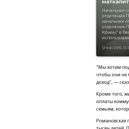
маткапит
Начальник о
отделения П
начальник о
отделения П
Крыму" в бе
использован
12 мая 2016, 13:3
"Мы хотим по
чтобы они не 
доход", — ска
Кроме того, м
оплаты комму
семьям, котор
Романовская п
тысяч детей. 