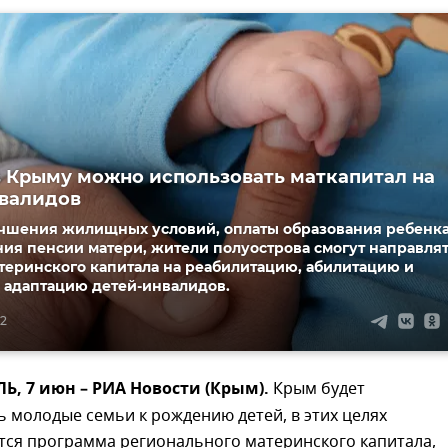
 в Крыму можно использовать маткапитал на
валидов
чшения жилищных условий, оплаты образования ребенка
ия пенсии матери, жители полуострова смогут направля
теринского капитала на реабилитацию, абилитацию и
 адаптацию детей-инвалидов.
52
, 7 июн – РИА Новости (Крым).
Крым будет
 молодые семьи к рождению детей, в этих целях
тся программа регионального материнского капитала,