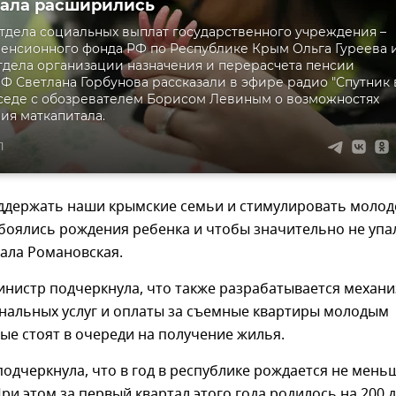
ала расширились
тдела социальных выплат государственного учреждения –
енсионного фонда РФ по Республике Крым Ольга Гуреева 
тдела организации назначения и перерасчета пенсии
Ф Светлана Горбунова рассказали в эфире радио "Спутник 
седе с обозревателем Борисом Левиным о возможностях
ия маткапитала.
1
ддержать наши крымские семьи и стимулировать молод
боялись рождения ребенка и чтобы значительно не упа
зала Романовская.
инистр подчеркнула, что также разрабатывается механ
нальных услуг и оплаты за съемные квартиры молодым
ые стоят в очереди на получение жилья.
одчеркнула, что в год в республике рождается не мень
При этом за первый квартал этого года родилось на 200 