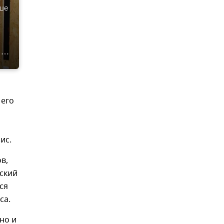
ьше
 его
ис.
в,
нский
ся
ca.
но и