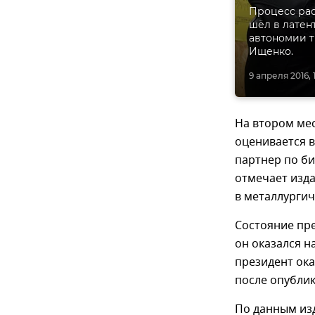
Процесс рас
шёл в латен
автономии т
Ищенко.
9 апреля 2016, 
На втором мес
оценивается в
партнер по би
отмечает изд
в металлургич
Состояние пре
он оказался н
президент ока
после опубли
По данным изд