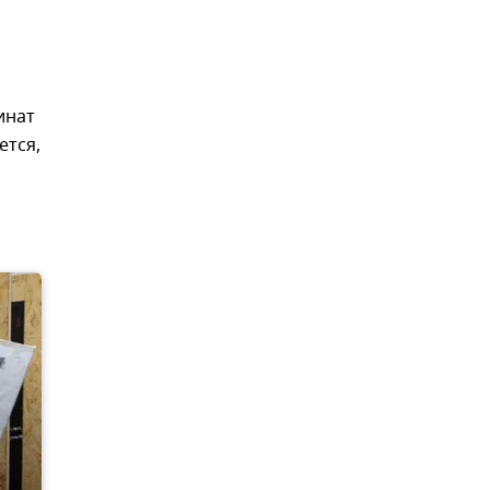
инат
ется,