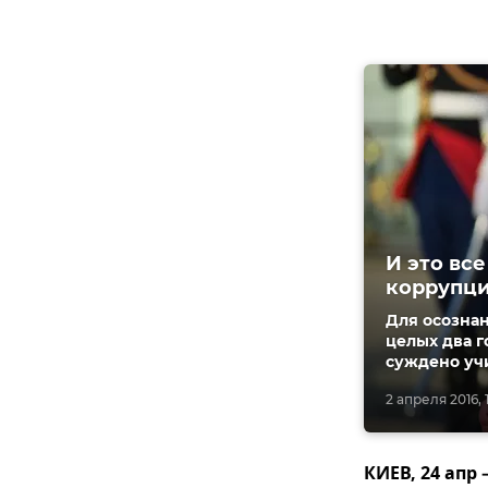
И это вс
коррупц
Для осозна
целых два г
суждено учи
2 апреля 2016, 
КИЕВ, 24 апр