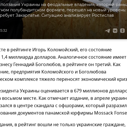
ползания Украины на феодальные владения, который ран
тном полубандитском формате, перешёл на новый уровень:
ребует Закарпатье. Ситуацию анализирует Ростислав
15:32
те в рейтинге Игорь Коломойский, его состояние
 1,4 миллиарда долларов. Аналогичное состояние имеет
знесу Геннадий Боголюбов, в рейтинге он третий. Как
ание, предприятия Коломойского и Боголюбова
еском комплексе тяжело переносят экономический криз
зидента Украины оценивается в 679 миллионов долларо
а восьмом месте. Как отмечает издание, в апреле украи
зался в центре скандала с офшорами, который разразил
кования документов панамской юрфирмы Mossack Fonse
ания, в рейтинг вошли не только украинские граждане, 