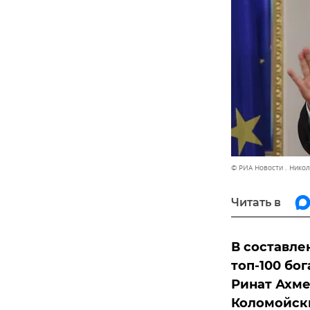
© РИА Новости . Нико
Читать в
В составле
топ-100 бо
Ринат Ахме
Коломойск