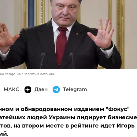
лай Лазаренко
Перейти в фотобанк
МАКС
Дзен
Telegram
нном и обнародованном изданием "Фокус"
гатейших людей Украины лидирует бизнесм
тов, на втором месте в рейтинге идет Игорь
ий.