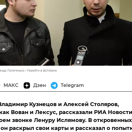
сандр Полегенько
Перейти в фотобанк
МАКС
Дзен
Telegram
ладимир Кузнецов и Алексей Столяров,
как Вован и Лексус, рассказали РИА Новост
воем звонке Ленуру Ислямову. В откровенных
 он раскрыл свои карты и рассказал о попыт