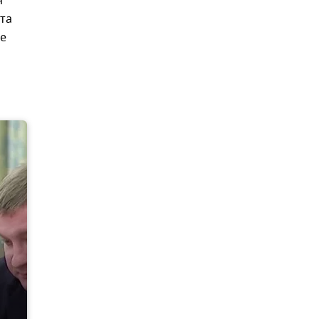
я
та
ие