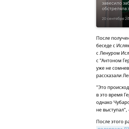
завесило за
обстреляла 
20 сентября 201
После получе
беседе с Исл
с Ленуром Исл
с "Антоном Ге
уже не сомнев
рассказали Ле
"Это происход
в это время Г
однако Чубаро
не выступал",
После этого 