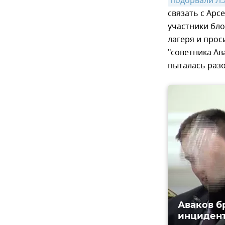
подорвали Л
связать с Арс
участники бло
лагеря и прос
"советника Ав
пыталась разо
Аваков б
инцидент