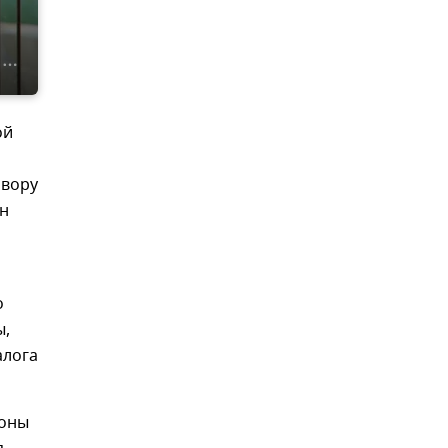
ой
овору
он
о
ы,
алога
роны