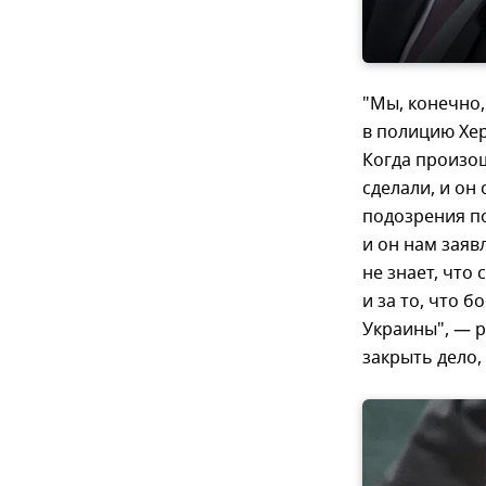
"Мы, конечно,
в полицию Хер
Когда произош
сделали, и он 
подозрения по
и он нам заявл
не знает, что
и за то, что 
Украины", — р
закрыть дело,