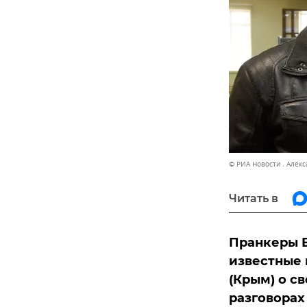
© РИА Новости . Алек
Читать в
Пранкеры В
известные 
(Крым) о с
разговорах