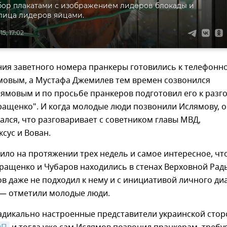
бор плакатами с изображением лидеров блокады и
лица лидеров яйцами.
5, 17:02
ния заветного номера пранкеры готовились к телефонн
ямовым, а Мустафа Джемилев тем времен созвонился
ямовым и по просьбе пранкеров подготовил его к разг
ращенко". И когда молодые люди позвонили Ислямову, 
ался, что разговаривает с советником главы МВД,
ксус и Вован.
ило на протяжении трех недель и самое интересное, чт
еращенко и Чубаров находились в стенах Верховной Рад
в даже не подходил к нему и с инициативой личного ди
 — отметили молодые люди.
радикально настроенные представители украинской сто