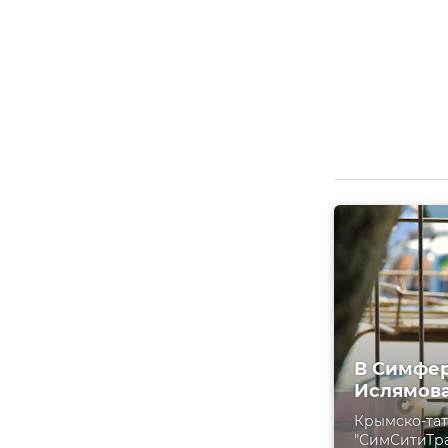
В Симфер
Ислямова
Крымско-тат
"СимСитиТра