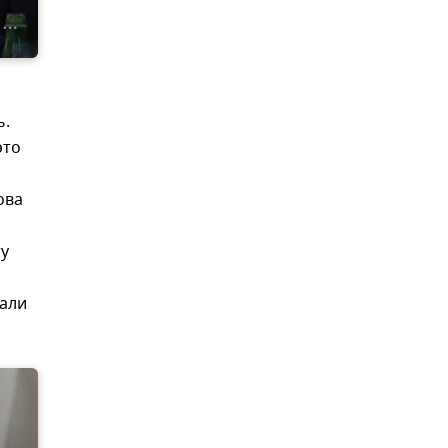
ь.
это
ова
ту
щали