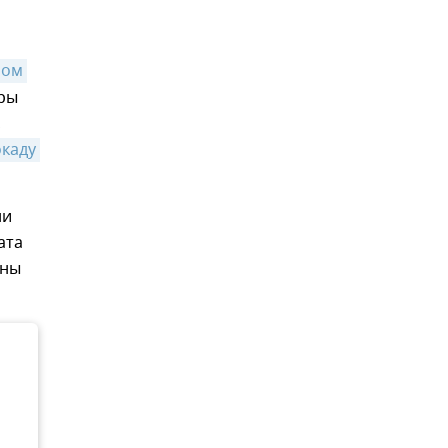
ом 
ры
,
каду 
ни
ата
ины