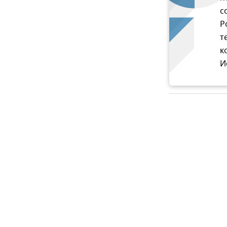
с
Р
т
к
И