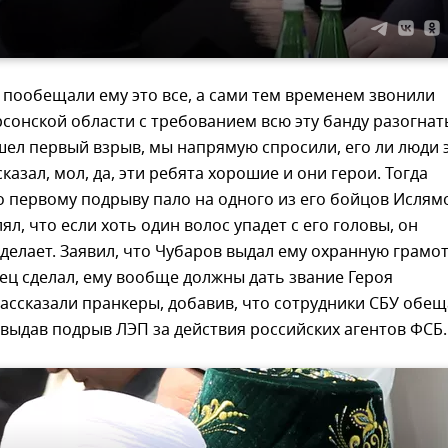
 пообещали ему это все, а сами тем временем звонили
сонской области с требованием всю эту банду разогнат
ел первый взрыв, мы напрямую спросили, его ли люди 
сказал, мол, да, эти ребята хорошие и они герои. Тогда
 первому подрыву пало на одного из его бойцов Ислям
ял, что если хоть один волос упадет с его головы, он
 сделает. Заявил, что Чубаров выдал ему охранную грамо
боец сделал, ему вообще должны дать звание Героя
ассказали пранкеры, добавив, что сотрудники СБУ обе
 выдав подрыв ЛЭП за действия российских агентов ФСБ.