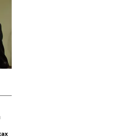
и
ках