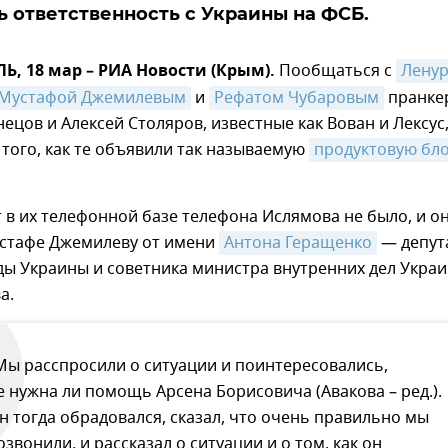
 ответственность с Украины на ФСБ.
, 18 мар – РИА Новости (Крым).
Пообщаться с
Ленур
Мустафой Джемилевым
и
Рефатом Чубаровым
пранке
ецов и Алексей Столяров, известные как Вован и Лексус
того, как те объявили так называемую
продуктовую бло
 в их телефонной базе телефона Ислямова не было, и о
стафе Джемилеву от имени
Антона Геращенко
— депут
ды Украины и советника министра внутренних дел Укра
а.
Мы расспросили о ситуации и поинтересовались,
е нужна ли помощь Арсена Борисовича (Авакова – ред.).
н тогда обрадовался, сказал, что очень правильно мы
озвонили, и рассказал о ситуации и о том, как он