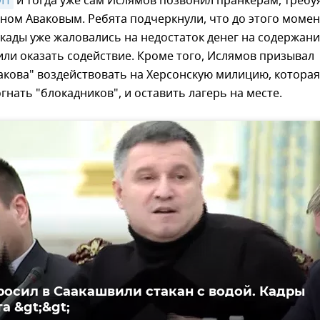
ЭП
и тогда уже сам Ислямов позвонил пранкерам, требу
еном Аваковым. Ребята подчеркнули, что до этого момен
кады уже жаловались на недостаток денег на содержан
или оказать содействие. Кроме того, Ислямов призывал
акова" воздействовать на Херсонскую милицию, которая
гнать "блокадников", и оставить лагерь на месте.
росил в Саакашвили стакан с водой. Кадры
а &gt;&gt;