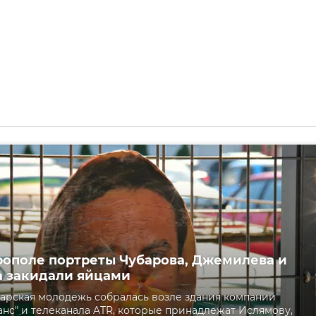
ополе портреты Чубарова, Джемилева и
 закидали яйцами
арская молодежь собралась возле здания компании
нс" и телеканала ATR, которые принадлежат Ислямову,