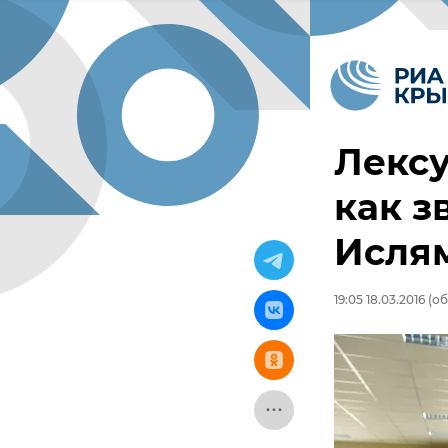
Лексу
как з
Исля
19:05 18.03.2016
(об