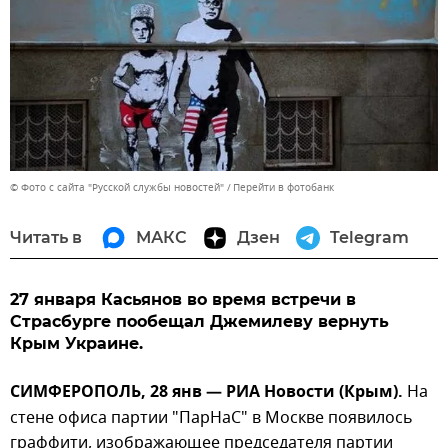
© Фото с сайта "Русской службы новостей"
Перейти в фотобанк
Читать в
МАКС
Дзен
Telegram
27 января Касьянов во время встречи в
Страсбурге пообещал Джемилеву вернуть
Крым Украине.
СИМФЕРОПОЛЬ, 28 янв — РИА Новости (Крым).
На
стене офиса партии "ПарНаС" в Москве появилось
граффити, изображающее председателя партии