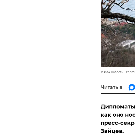
© РИА Новости . Серг
Читать в
Дипломаты 
как оно но
пресс-секр
Зайцев.