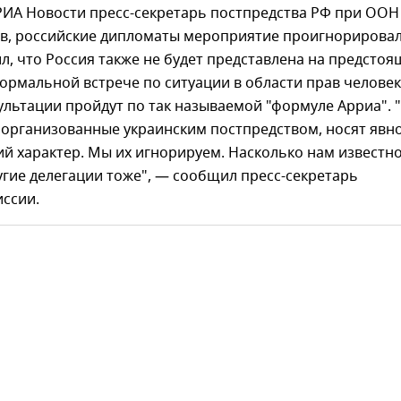
РИА Новости пресс-секретарь постпредства РФ при ООН
ев, российские дипломаты мероприятие проигнорировал
л, что Россия также не будет представлена на предсто
ормальной встрече по ситуации в области прав челове
ультации пройдут по так называемой "формуле Арриа". 
 организованные украинским постпредством, носят явн
й характер. Мы их игнорируем. Насколько нам известно
гие делегации тоже", — сообщил пресс-секретарь
иссии.