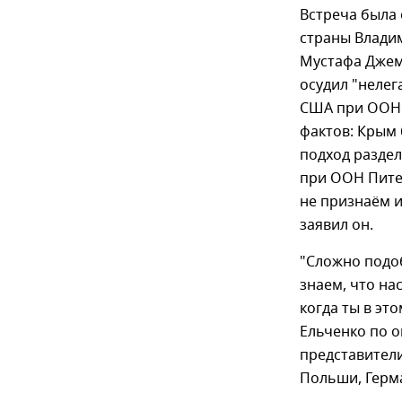
Встреча была
страны Влади
Мустафа Джеми
осудил "нелег
США при ООН 
фактов: Крым 
подход раздел
при ООН Питер
не признаём и
заявил он.
"Сложно подо
знаем, что на
когда ты в эт
Ельченко по о
представители
Польши, Герма