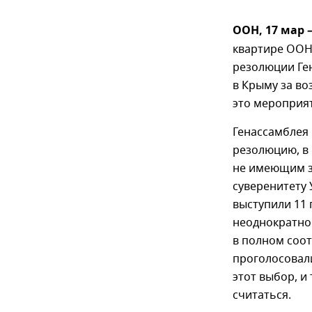
ООН, 17 мар 
квартире ООН
резолюции Ге
в Крыму за во
это мероприя
Генассамблея
резолюцию, в
не имеющим з
суверенитету 
выступили 11 
неоднократно
в полном соо
проголосовал
этот выбор, и
считаться.