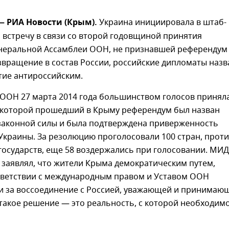
— РИА Новости (Крым).
Украина инициировала в штаб-
 встречу в связи со второй годовщиной принятия
неральной Ассамблеи ООН, не признавшей референдум
звращение в состав России, российские дипломаты назв
тие антироссийским.
 ООН 27 марта 2014 года большинством голосов принял
 которой прошедший в Крыму референдум был назван
аконной силы и была подтверждена приверженность
Украины. За резолюцию проголосовали 100 стран, прот
государств, еще 58 воздержались при голосовании. МИ
 заявлял, что жители Крыма демократическим путем,
тветствии с международным правом и Уставом ООН
и за воссоединение с Россией, уважающей и принимаю
 такое решение — это реальность, с которой необходим