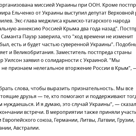
 организована миссией Украины при ООН. Кроме постп
мира Ельченко от Украины выступил депутат Верховной
лев. Экс-глава меджлиса крымско-татарского народа
альную аннексию Россией Крыма два года назад". Постп
Саманта Пауэр заверила, что "ход времени не изменит
был, есть и будет частью суверенной Украины". Подобн
яет и Великобритания. Заместитель постпреда страны
 Уилсон заявил о солидарности с Украиной. "Мы
 не признаем нелегальное вторжение России в Крым", 
брать слова, чтобы выразить признательность. Мы все
стоящие друзья — те, кто помогают и поддерживают тогд
ом нуждаешься. И я думаю, это случай Украины", — сказа
кончании встречи. В мероприятии также приняли участ
 Европейского союза, Германии, Литвы, Латвии, Грузии,
нии, Австралии.