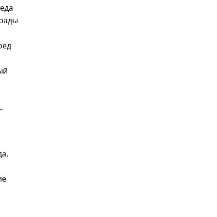
реда
 рады
ред
ый
—
а,
л
ие