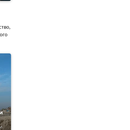
й
ство,
кого
и
и