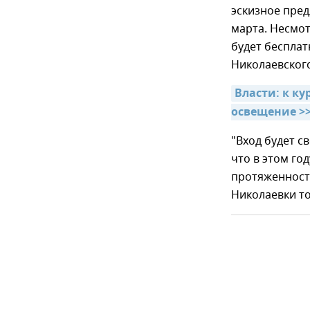
эскизное пред
марта. Несмот
будет бесплат
Николаевского
Власти: к ку
освещение >
"Вход будет с
что в этом го
протяженность
Николаевки то