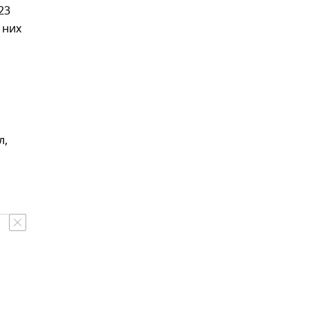
23
 них
л,