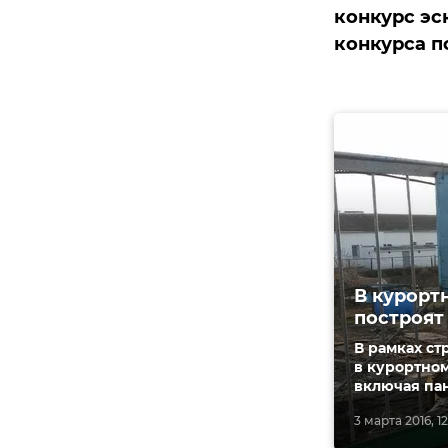
конкурс эс
конкурса п
В курорт
построят
В рамках с
в курортном
включая пан
3 марта 2016, 12