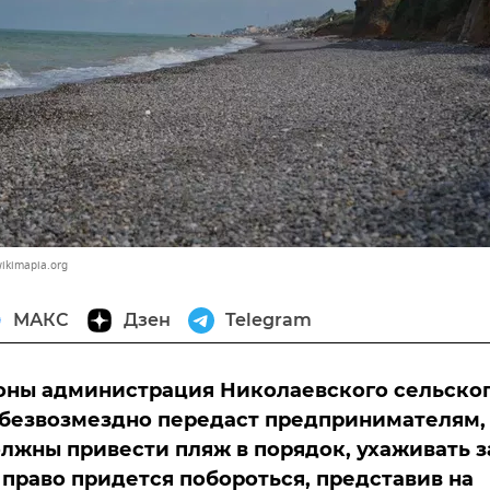
wikimapia.org
МАКС
Дзен
Telegram
оны администрация Николаевского сельско
безвозмездно передаст предпринимателям,
лжны привести пляж в порядок, ухаживать з
о право придется побороться, представив на