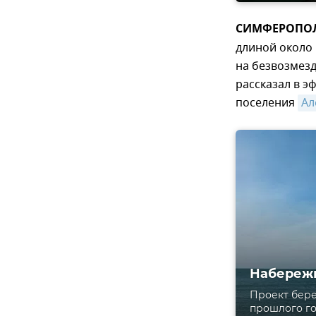
СИМФЕРОПОЛЬ
длиной около 
на безвозмез
рассказал в э
поселения
Ал
Набережн
Проект бере
прошлого го