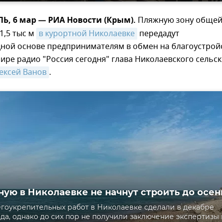
, 6 мар — РИА Новости (Крым).
Пляжную зону обще
1,5 тыс м
в курортной Николаевке
передадут
дной основе предпринимателям в обмен на благоустрой
фире радио "Россия сегодня" глава Николаевского сельс
ексей Ванов
.
ую в Николаевке не начнут строить до осен
гоукрепительных работ в Николаевке сделали в декабре
да, однако до сих пор не получили заключение экспертизы 