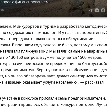
вопрос с финансированием.
:47
делаем. Минкурортов и туризма разработало методичес
по содержанию пляжных зон. И у нас есть нормативный
ешает передавать пляжные зоны в обслуживание
елям. В прошлом году такого не было, поэтому мы сво
анавливали пляжную зону. Мы взяли самые не аварийны
й по 130-150 метров, в сумме получается 1500 метров,
нкурс на лучшее эскизное предложение по благоустрой
ь предприниматель берет у нас пляж в обслуживание, де
тит, но он его облагораживает, делает санитарную очистк
на и взамен оказывает услуги населению", — рассказал
а участие в конкурсе прислали семь предпринимателей.
нистрации пришлось объявить конкурс повторно. Лучш