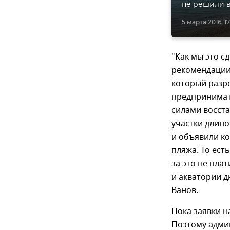
не решили 
5 марта 2016, 17
"Как мы это с
рекомендации 
который разр
предпринимат
силами восст
участки длино
и объявили ко
пляжа. То ест
за это не пла
и акватории д
Ванов.
Пока заявки н
Поэтому адми