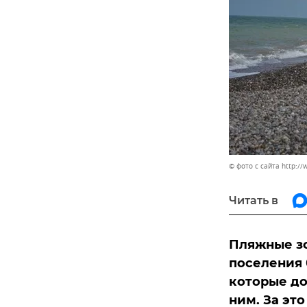
© фото с сайта http://
Читать в
Пляжные з
поселения 
которые до
ним. За эт