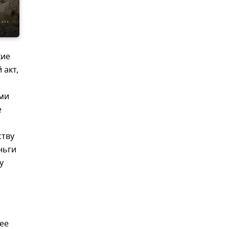
кие
 акт,
ими
е
ству
ньги
у
ее