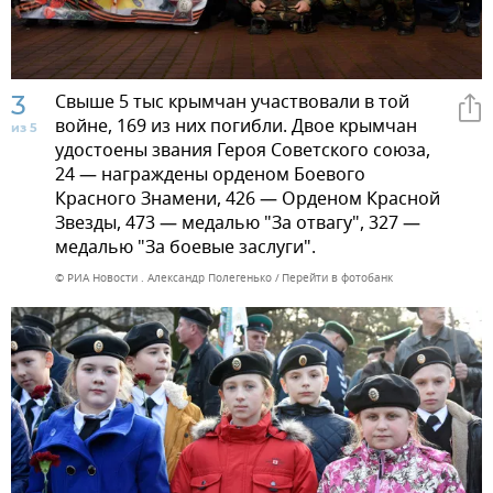
3
Свыше 5 тыс крымчан участвовали в той
войне, 169 из них погибли. Двое крымчан
из 5
удостоены звания Героя Советского союза,
24 — награждены орденом Боевого
Красного Знамени, 426 — Орденом Красной
Звезды, 473 — медалью "За отвагу", 327 —
медалью "За боевые заслуги".
© РИА Новости . Александр Полегенько
Перейти в фотобанк