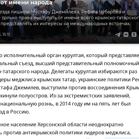
 от имени народа
езда лишили Мустафу Джемилева, Рефата Чубарова и
 только права выступать от имени всего крымско-татарско
и представлять их интересы на международных встречах.
 15:15
о исполнительный орган курултая, который представля
альный съезд, высший представительный полномочный
-татарского народа. Делегаты курултая избираются раз
идеры меджлиса крымских татар, украинские политики Ре
стафа Джемилев, выступили против воссоединения Кры
окинули полуостров. Из-за экстремистских заявлений,
ациональную рознь, в 2014 году им на пять лет был
д в Россию.
тное население Херсонской области неоднократно
ь против антикрымской политики лидеров меджлиса,