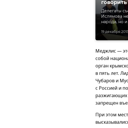
говорить
Делегаты съ
Ислямова не
народа, но 
19 декабря 2015,
Меджлис — эт
собой национ
орган крымско
в пять лет. Л
Чубаров и Му
с Россией и п
разжигающих н
запрещен въез
При этом мес
высказывалис