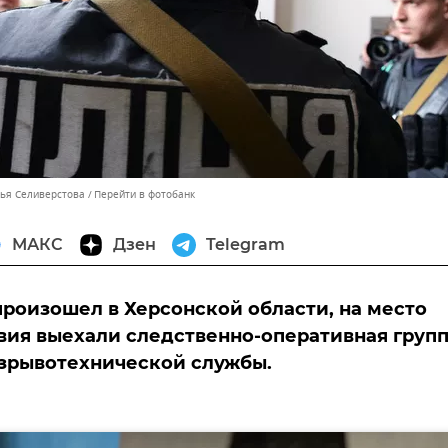
лья Селиверстова
Перейти в фотобанк
МАКС
Дзен
Telegram
роизошел в Херсонской области, на место
ия выехали следственно-оперативная групп
зрывотехнической службы.