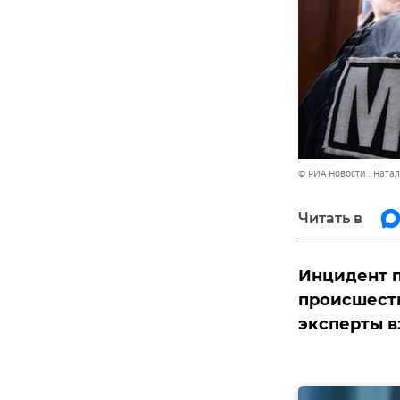
© РИА Новости . Ната
Читать в
Инцидент п
происшеств
эксперты в