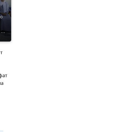
го
ет
фат
ма