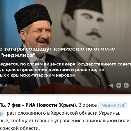
 татары создадут комиссию по отмене
 "меджлиса"
здается, по словам вице-спикера Государственного совет
 в целях пресечения действий и решений, не
ых с крымско-татарским народом.
16:31
 7 фев – РИА Новости (Крым).
В офисе
"меджлиса" 
ар
, расположенного в Херсонской области Украины,
рыв, сообщает главное управление национальной поли
сонской области.