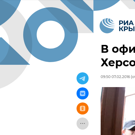
В офи
Херс
09:50 07.02.2016
(о