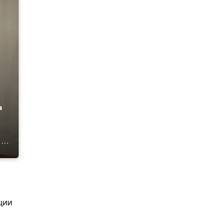
а
ции