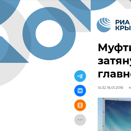
Муфти
затян
главн
14:32 16.01.2016