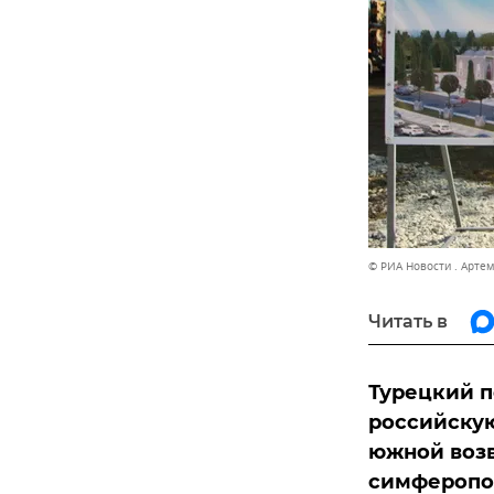
© РИА Новости . Арте
Читать в
Турецкий п
российскую
южной воз
симферопо