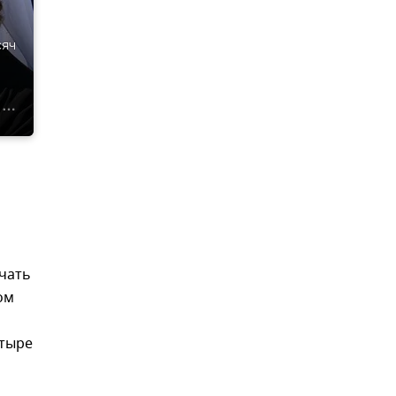
сяч
чать
ом
етыре