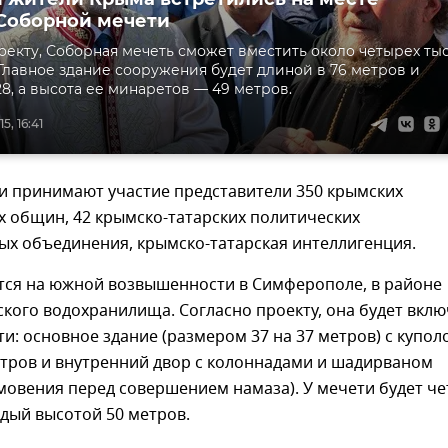
Соборной мечети
оекту, Соборная мечеть сможет вместить около четырех ты
Главное здание сооружения будет длиной в 76 метров и
8, а высота ее минаретов — 49 метров.
5, 16:41
и принимают участие представители 350 крымских
х общин, 42 крымско-татарских политических
ых объединения, крымско-татарская интеллигенция.
тся на южной возвышенности в Симферополе, в районе
кого водохранилища. Согласно проекту, она будет вклю
сти: основное здание (размером 37 на 37 метров) с купол
етров и внутренний двор с колоннадами и шадирваном
мовения перед совершением намаза). У мечети будет ч
дый высотой 50 метров.