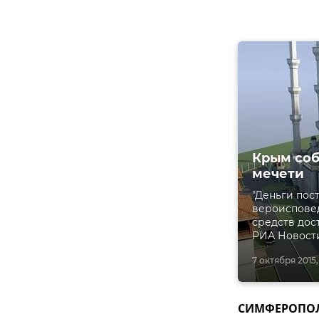
Крым соб
мечети
"Деньги пос
вероисповед
средств дост
РИА Новости
7 октября 2015, 
СИМФЕРОПОЛЬ