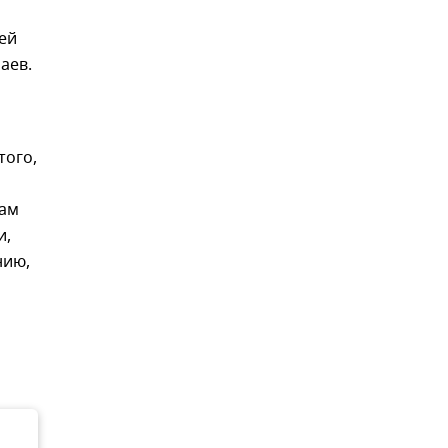
ей
аев.
того,
лам
и,
нию,