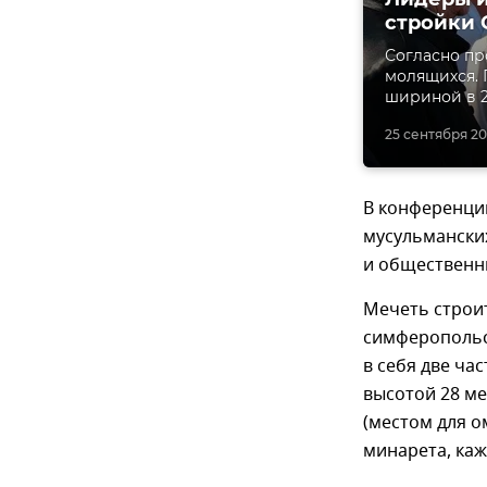
стройки 
Согласно пр
молящихся. 
шириной в 2
25 сентября 201
В конференци
мусульмански
и общественн
Мечеть строи
симферопольс
в себя две ча
высотой 28 м
(местом для о
минарета, каж