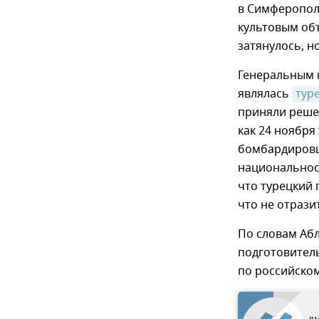
в Симферопол
культовым объ
затянулось, н
Генеральным 
являлась
тур
приняли решен
как 24 ноября
бомбардировщ
национальнос
что турецкий
что не отрази
По словам Аб
подготовитель
по российском