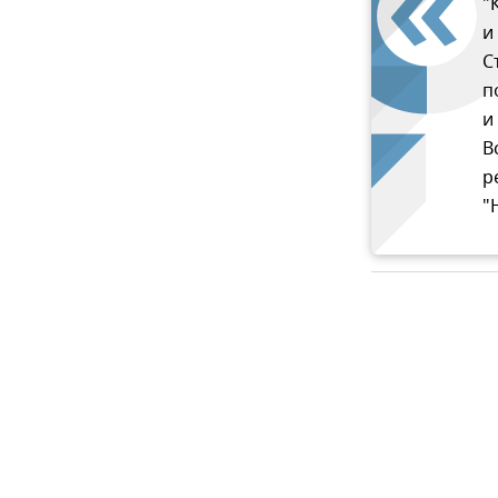
"
и
С
п
и
В
р
"