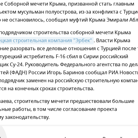
е Соборной мечети Крыма, призванной стать главным
ектом мусульман полуострова, из-за конфликта с Турци
о не остановилось, сообщил муфтий Крыма Эмирали Абл
подрядчиком строительства соборной мечети Крыма
ецкая строительная компания "Эрбек"
. Власти Крыма
ие разорвать все деловые отношения с Турцией после 
 турецкий истребитель F-16 сбил в Сирии российский
ик Су-24. Руководитель Федерального агентства по де
тей (ФАДН) России Игорь Баринов сообщал РИА Новост
 подрядчик заменен на российскую строительную компа
тся на конечных сроках строительства.
лаева, строительству мечети предшествовали большие
ные работы, в том числе согласование проекта
у законодательству.