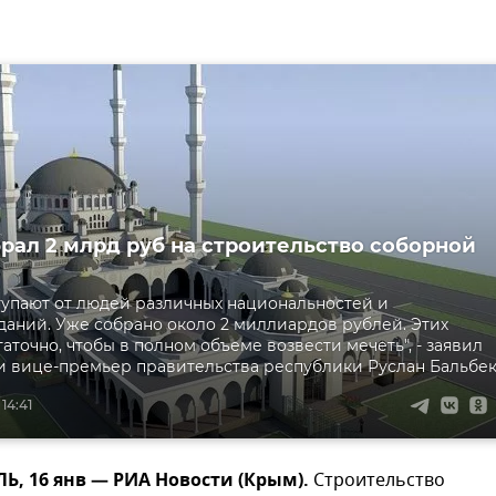
рал 2 млрд руб на строительство соборной
тупают от людей различных национальностей и
аний. Уже собрано около 2 миллиардов рублей. Этих
аточно, чтобы в полном объеме возвести мечеть", - заявил
 вице-премьер правительства республики Руслан Бальбек
14:41
, 16 янв — РИА Новости (Крым).
Строительство