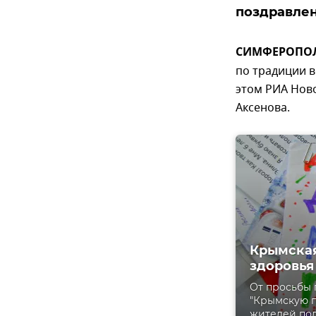
поздравлен
СИМФЕРОПОЛЬ,
по традиции в
этом РИА Ново
Аксенова.
Крымская
здоровья
От просьбы 
"Крымскую п
жителей по