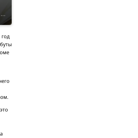
 год
ибуты
доме
него
вом.
 это
на