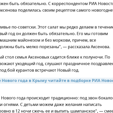
лжен быть обязательно. С корреспондентом РИА Новост
Аксенова поделилась своим рецептом самого новогодне
вье по-советски. Этот салат мы редко делаем в течени
овый год он должен быть обязательно. Его мы готовим
омашним майонезом и без моркови, причем, все
олжны быть мелко порезаны", — рассказала Аксенова.
й стол семья Аксеновых садится ближе к полуночи. По
вожают уходящий год, слушают праздничное поздравле
под бой курантов встречают Новый год.
е Нового года в Крыму читайте в подборке РИА Новос
 Нового года происходит традиционно: под звон бокало
ми огнями. С детьми можем даже желания написать
ровно в 12 ночи сжечь ее и выпить шампанское", — сме