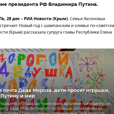
ие президента РФ Владимира Путина.
 28 дек – РИА Новости (Крым).
Семья Аксеновых
стречает Новый год с шампанским и оливье по-советски
сти (Крым) рассказала супруга главы Республики Елена
 почта Деда Мороза: дети просят игрушки,
 Путину и мир
подарить игрушку до пожеланий здоровья президенту: на
очту Деда Мороза" поступило больше сотни писем от
луострова с самым разным содержанием. РИА Новости