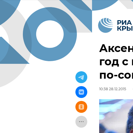
Аксе
год с
по-со
10:38 28.12.2015