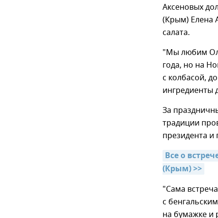
Аксеновых до
(Крым) Елена 
салата.
"Мы любим Оли
года, но на Н
с колбасой, д
ингредиенты д
За праздничны
традиции про
президента и 
Все о встреч
(Крым) >>
"Сама встреча
с бенгальски
на бумажке и 