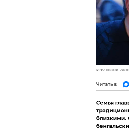
© РИА Новости . Алек
Читать в
Семья глав
традиционн
близкими. 
бенгальски