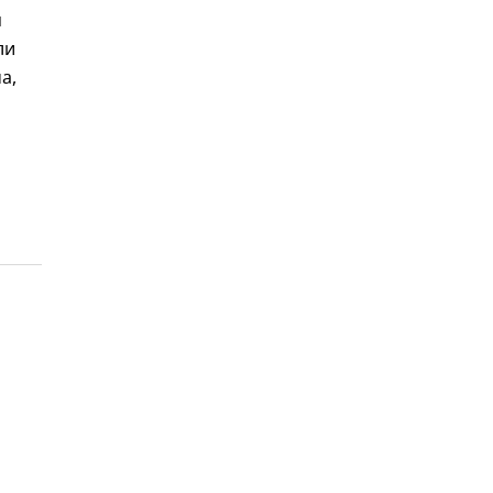
м
ли
а,