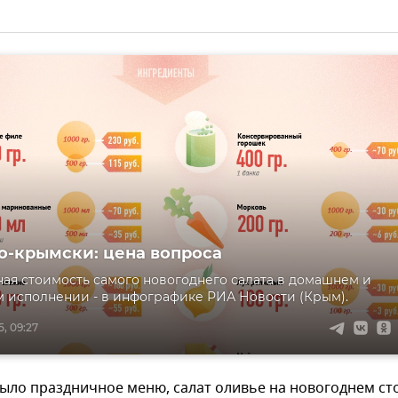
о-крымски: цена вопроса
ая стоимость самого новогоднего салата в домашнем и
 исполнении - в инфографике РИА Новости (Крым).
, 09:27
ыло праздничное меню, салат оливье на новогоднем ст