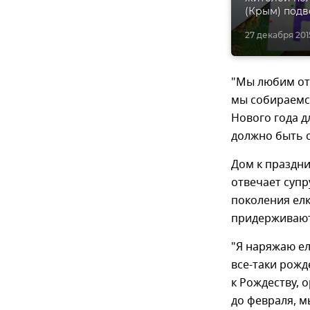
(Крым) подв
27 декабря 2015
"Мы любим отм
мы собираемс
Нового года дл
должно быть о
Дом к праздни
отвечает супр
поколения елк
придерживают
"Я наряжаю ел
все-таки рожд
к Рождеству, 
до февраля, м