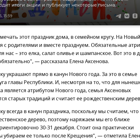
одит итоги акции и публикует некоторые письма.
, 15:59
ечать этот праздник дома, в семейном кругу. На Новый
я с родителями и вместе празднуем. Обязательные атр
я нас – это елка, салат оливье и шампанское. Вот это в 
бязательно", — рассказала Елена Аксенова.
ку украшают прямо в канун Нового года. За это в семье
уга главы Республики. И, несмотря на то, что для нынеш
а является атрибутом Нового года, семья Аксеновых
ся старых традиций и считает ее рождественским дере
ку всегда в канун праздника, поскольку мы считаем, что
ественское дерево, поэтому наряжаем мы его ближе
ориентировочно 30-31 декабря. Стоит она практически
ы убираем ее только после Крещения", — отметила Еле