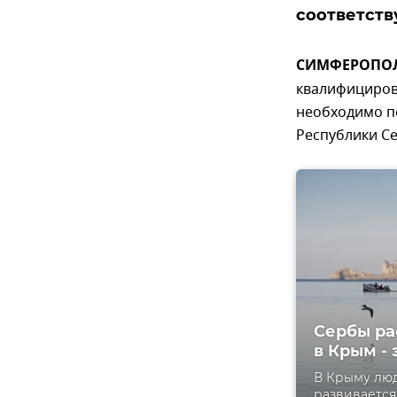
соответств
СИМФЕРОПОЛЬ
квалифицирова
необходимо п
Республики Се
Сербы ра
в Крым -
В Крыму люд
развивается