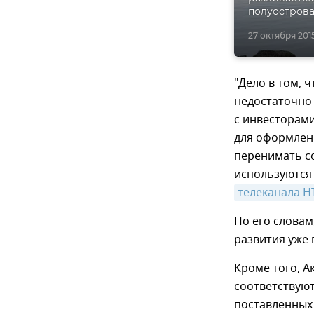
полуострова
27 октября 2015
"Дело в том, 
недостаточно
с инвесторами
для оформлени
перенимать с
используются 
телеканала Н
По его словам
развития уже 
Кроме того, А
соответствую
поставленных 