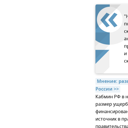
"
п
с
а
п
и
с
Мнение: раз
России >>
Кабмин РФ в 
размер ущерба
финансирован
источник в п
правительств