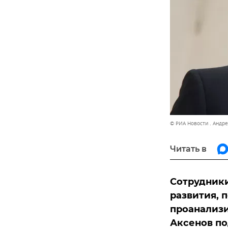
© РИА Новости . Андр
Читать в
Cотрудник
развития, 
проанализи
Аксенов по