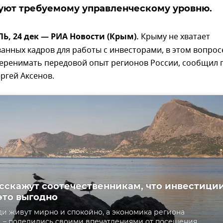
уют требуемому управленческому уровню.
, 24 дек — РИА Новости (Крым).
Крыму не хватает
нных кадров для работы с инвесторами, в этом вопрос
еренимать передовой опыт регионов России, сообщил 
ргей Аксенов.
сскажут соотечественникам, что инвестици
 это выгодно
и живут мирно и спокойно, а экономика региона
, – поделились своими впечатлениями от посещения