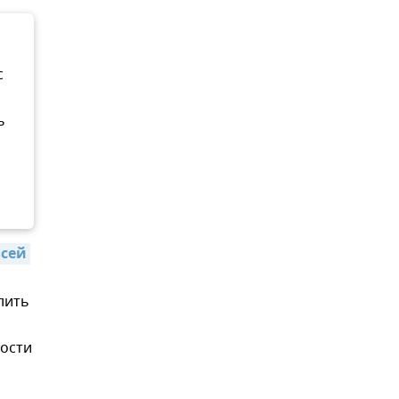
с
ь
сей 
лить
вости