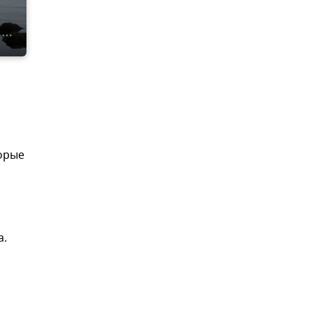
орые
а.