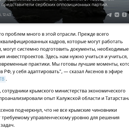
 представители сербских оппозиционных партий.
, 12:43
что проблем много в этой отрасли. Прежде всего
 квалифицированных кадров, которые могут работать
, могут системно подготовить документы, необходимые
я инвестпроектов. Здесь нам нужно учиться и учиться,
овременные практики. Мы готовы лучшие моменты, кот
в РФ, у себя адаптировать", — сказал Аксенов в эфире
ТВ
.
, сотрудники крымского министерства экономического
проанализировали опыт Калужской области и Татарстан
ксенов подчеркнул, что не все крымские чиновники
т требуемому управленческому уровню для решения
задач.