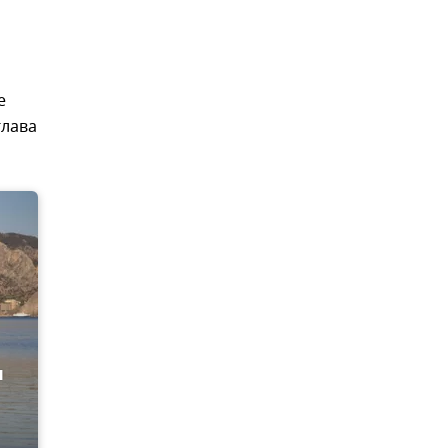
е
глава
и