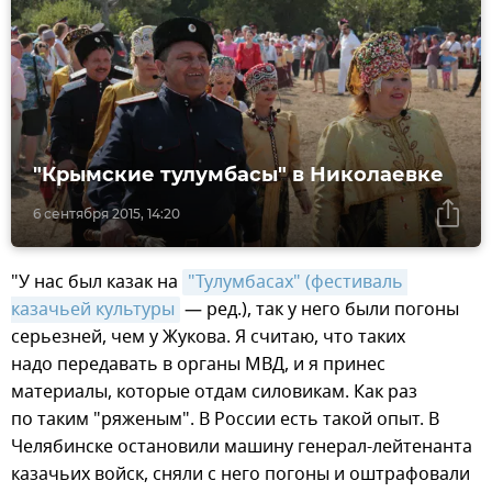
"Крымские тулумбасы" в Николаевке
6 сентября 2015, 14:20
"У нас был казак на
"Тулумбасах" (фестиваль 
казачьей культуры
— ред.), так у него были погоны
серьезней, чем у Жукова. Я считаю, что таких
надо передавать в органы МВД, и я принес
материалы, которые отдам силовикам. Как раз
по таким "ряженым". В России есть такой опыт. В
Челябинске остановили машину генерал-лейтенанта
казачьих войск, сняли с него погоны и оштрафовали