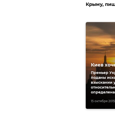
Крыму, пиш
Киев хоч
Премьер Ук
поданы иски
взыскании 
относитель
определена 
15 октября 2015,