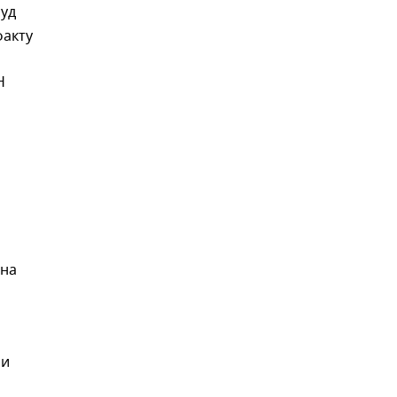
уд
факту
Н
ана
ли