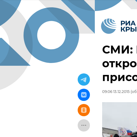
СМИ: 
откро
прис
09:06 13.12.2015
(об