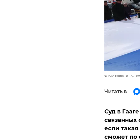
© РИА Новости . Арте
Читать в
Суд в Гааг
связанных 
если такая
сможет по 