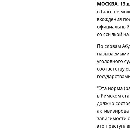
МОСКВА, 13 д
в Гааге не мо
вхождения пол
официальный 
со ссылкой на
По словам Абд
называемыми 
уголовного суд
соответствую
государствами
"Эта норма (р
в Римском стат
должно состоя
активизироват
зависимости о
это преступле