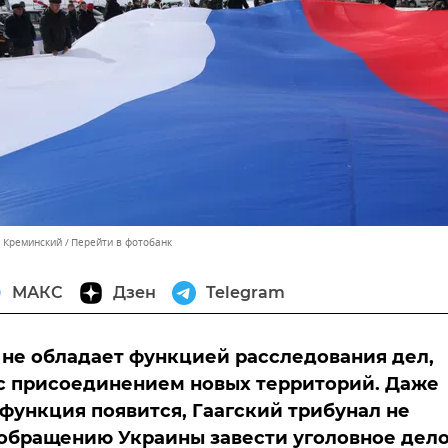
м Креминский
Перейти в фотобанк
МАКС
Дзен
Telegram
е не обладает функцией расследования дел,
с присоединением новых территорий. Даже
 функция появится, Гаагский трибунал не
обращению Украины завести уголовное дело