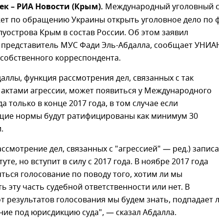
ек – РИА Новости (Крым).
Международный уголовный с
жет по обращению Украины открыть уголовное дело по 
уострова Крым в состав России. Об этом заявил
представитель МУС Фади Эль-Абдалла, сообщает УНИА
 собственного корреспондента.
аллы, функция рассмотрения дел, связанных с так
актами агрессии, может появиться у Международного
а только в конце 2017 года, в том случае если
щие нормы будут ратифицированы как минимум 30
.
ассмотрение дел, связанных с "агрессией" — ред.) запис
уте, но вступит в силу с 2017 года. В ноябре 2017 года
ться голосование по поводу того, хотим ли мы
ь эту часть судебной ответственности или нет. В
т результатов голосования мы будем знать, подпадает 
ние под юрисдикцию суда", — сказал Абдалла.