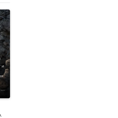
а
 и
ия
.