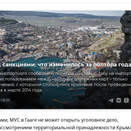
 санкциями: что изменилось за полтора год
анспортного сообщения, перебои со связью, табу на импорт
использованием международных платежных карт – только
ичений, с которыми столкнулись крымчане после проведен
 в марте 2014 года.
 09:35
ми, МУС в Гааге не может открыть уголовное дело,
рассмотрением территориальной принадлежности Крыма