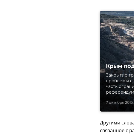
Крым под
Закрытие тр
проблемы с 
часть огран
референдума
7 октября 2015,
Другими слова
связанное с 