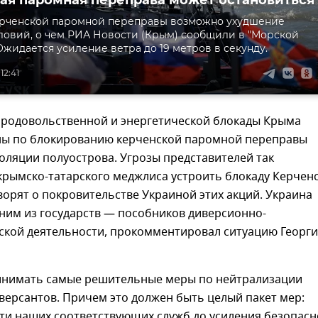
ерченской паромной переправы возможно ухудшение
ловий, о чем РИА Новости (Крым) сообщили в "Морской
Ожидается усиление ветра до 19 метров в секунду.
12:41
родовольственной и энергетической блокады Крыма
ны по блокированию керченской паромной переправы
оляции полуострова. Угрозы представителей так
крымско-татарского меджлиса устроить блокаду Керчен
орят о покровительстве Украиной этих акций. Украина
ним из государств — пособников диверсионно-
ской деятельности, прокомментировал ситуацию Георг
инимать самые решительные меры по нейтрализации
версантов. Причем это должен быть целый пакет мер:
ти наших соответствующих служб до усиления безопасн