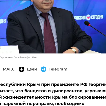
 Сергиенко
Перейти в фотобанк
МАКС
Дзен
Telegram
еспублики Крым при президенте РФ Георги
итает, что бандитов и диверсантов, угрожа
й жизнедеятельности Крыма блокирование
й паромной переправы, необходимо