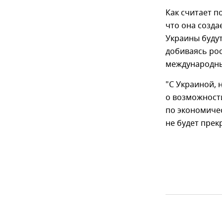
Как считает п
что она созда
Украины буду
добиваясь ро
международны
"С Украиной, 
о возможност
по экономиче
не будет пре