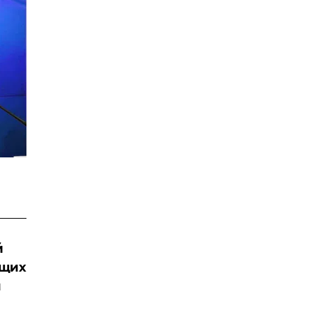
й
ющих
м