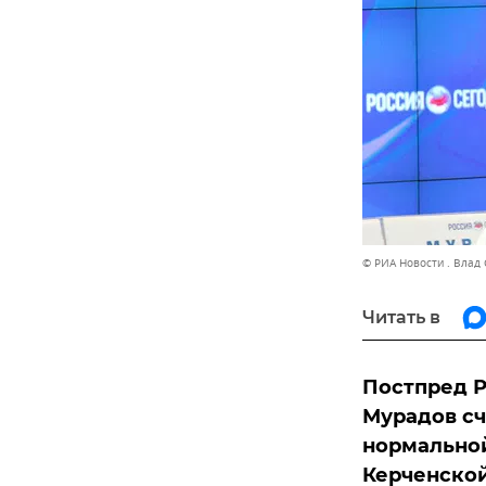
© РИА Новости . Влад
Читать в
Постпред Р
Мурадов сч
нормально
Керченско