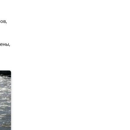
ов,
ены,