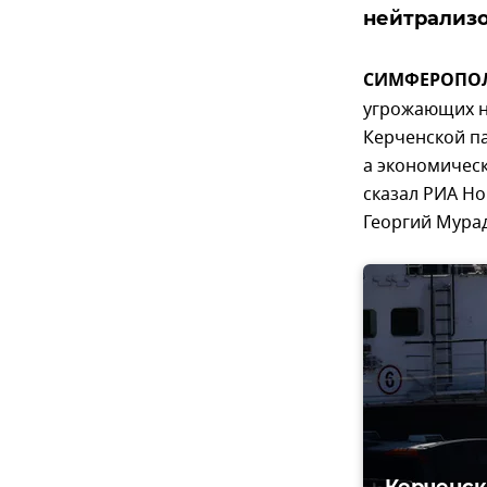
нейтрализо
СИМФЕРОПОЛЬ
угрожающих н
Керченской п
а экономичес
сказал РИА Н
Георгий Мура
Керченск