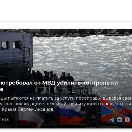
потребовал от МВД усилить контроль на
ве
цы пытаются не платить за услуги переправы, выдавая сво
руз для ликвидации чрезвычайной ситуации на полуострове
а Крыма Сергей Аксенов.
 19:38