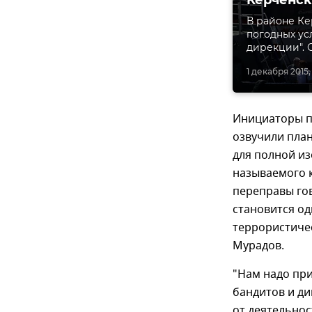
В районе К
погодных ус
дирекции". 
1 декабря 2015, 
Инициаторы п
озвучили пла
для полной из
называемого 
переправы гов
становится од
террористиче
Мурадов.
"Нам надо пр
бандитов и ди
от деятельнос