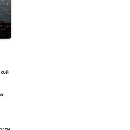
ской
ий
ости