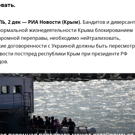
вать.
, 2 дек — РИА Новости (Крым).
Бандитов и диверсант
ормальной жизнедеятельности Крыма блокированием
аромной переправы, необходимо нейтрализовать,
кие договоренности с Украиной должны быть пересмотр
овости постпред республики Крым при президенте РФ
дов.
ая паромная переправа может остановиться