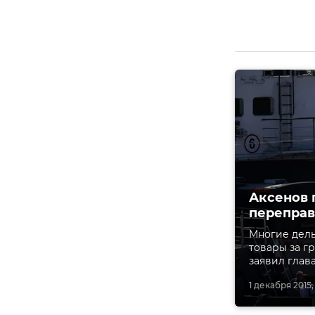
Аксенов 
перепра
Многие дель
товары за г
заявил глав
1 декабря 2015,