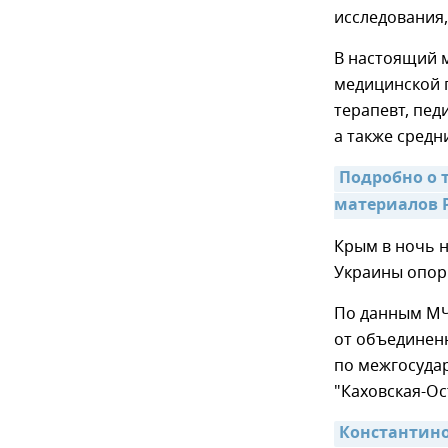
исследования,
В настоящий 
медицинской 
терапевт, педи
а также средн
Подробно о 
материалов Р
Крым в ночь н
Украины опор
По данным МЧ
от объединен
по межгосуда
"Каховская-Ос
Константино