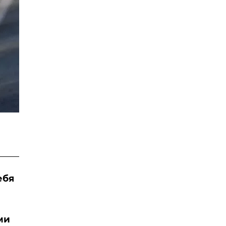
ебя
ми