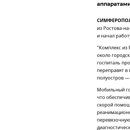
аппаратами
СИМФЕРОПОЛЬ
из Ростова-н
и начал работ
"Комплекс из 
около городс
госпиталь про
переправят в 
полуостров — 
Мобильный го
что обеспечив
скорой помощ
реанимационн
перевязочную
диагностичес