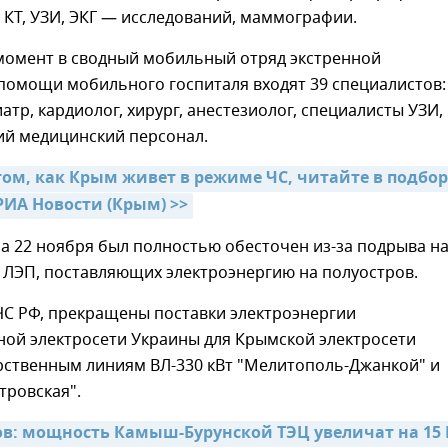
 КТ, УЗИ, ЭКГ — исследований, маммографии.
момент в сводный мобильный отряд экстренной
помощи мобильного госпиталя входят 39 специалистов:
атр, кардиолог, хирург, анестезиолог, специалисты УЗИ, 
ий медицинский персонал.
том, как Крым живет в режиме ЧС, читайте в подбор
ИА Новости (Крым) >>
а 22 ноября был полностью обесточен из-за подрыва на
 ЛЭП, поставляющих электроэнергию на полуостров.
С РФ, прекращены поставки электроэнергии
ной электросети Украины для Крымской электросети
рственным линиям ВЛ-330 кВт "Мелитополь-Джанкой" и
тровская".
в: мощность Камыш-Бурунской ТЭЦ увеличат на 15 