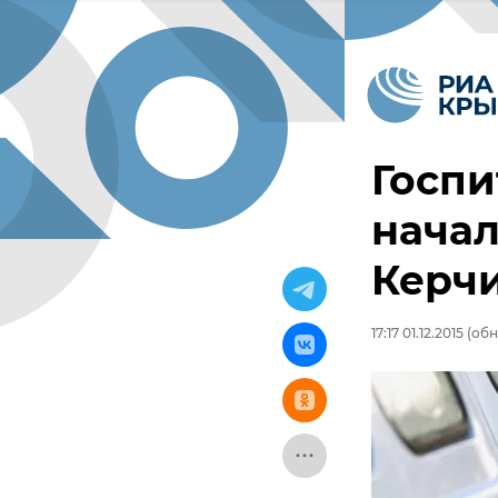
Госпи
начал
Керч
17:17 01.12.2015
(обно