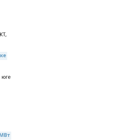
КТ,
ке 
 юге
МВт 