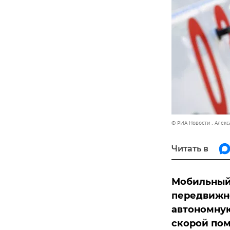
© РИА Новости . Алек
Читать в
Мобильный 
передвижно
автономную
скорой по