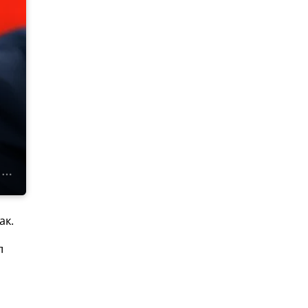
ак.
л