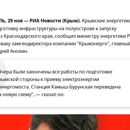
, 29 ноя — РИА Новости (Крым).
Крымские энергетик
готовку инфраструктуры на полуострове к запуску
з Краснодарского края, сообщил министру энергетики 
оваку замгендиректора компании "Крымэнерго", главны
дрей Анохин.
Вчера были закончены все работы по подготовке
рымской стороны к приему электроэнергии
 энергомоста. Станция Камыш-Бурунская переведена
а новую схему", — сказал он.