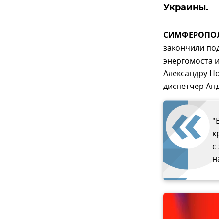
Украины.
СИМФЕРОПОЛЬ
закончили под
энергомоста и
Александру Н
диспетчер Ан
"
к
с
н