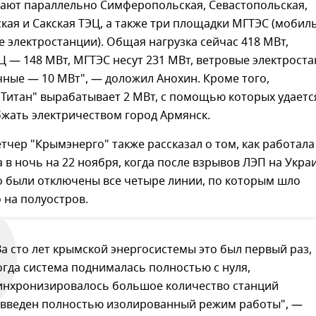
тают параллельно Симферопольская, Севастопольская,
ая и Сакская ТЭЦ, а также три площадки МГТЭС (мобил
 электростанции). Общая нагрузка сейчас 418 МВт,
Ц — 148 МВт, МГТЭС несут 231 МВт, ветровые электрост
чные — 10 МВт", — доложил Анохин. Кроме того,
Титан" вырабатывает 2 МВт, с помощью которых удаетс
жать электричеством город Армянск.
тчер "Крымэнерго" также рассказал о том, как работала
 в ночь на 22 ноября, когда после взрывов ЛЭП на Укра
 были отключены все четыре линии, по которым шло
 на полуостров.
За сто лет крымской энергосистемы это был первый раз,
огда система поднималась полностью с нуля,
инхронизировалось большое количество станций
 введен полностью изолированный режим работы", —