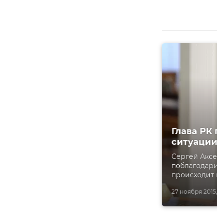
Глава РК
ситуации
Сергей Аксе
поблагодари
происходит 
27 ноября 2015,