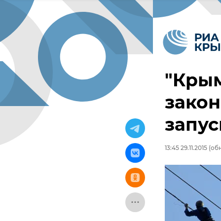
"Крым
закон
запус
13:45 29.11.2015
(обн