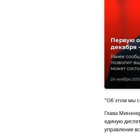
Первую о
декабря 
Ранее сообщ
позволит вы
может состо
24 ноября 2015,
"Об этом мы с
Глава Минэнер
единую диспе
управление в