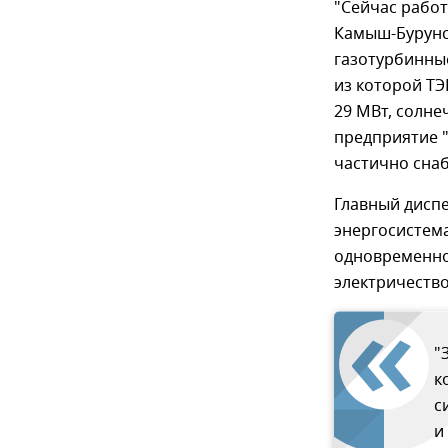
"Сейчас рабо
Камыш-Бурунск
газотурбинные
из которой ТЭ
29 МВт, солне
предприятие "
частично снаб
Главный диспе
энергосистема
одновременно
электричество
"
к
с
и