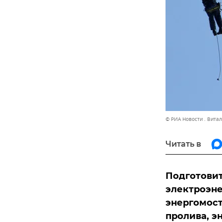
© РИА Новости . Вита
Читать в
Подготовит
электроэне
энергомост
пролива, э