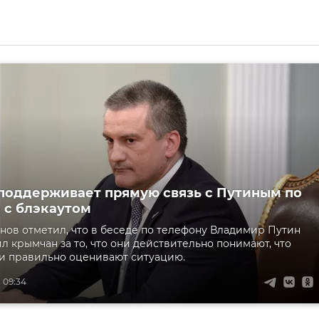
 поддерживает прямую связь с Путиным по
 с блэкаутом
нов отметил, что в беседе по телефону Владимир Путин
л крымчан за то, что они действительно понимают, что
и правильно оценивают ситуацию.
 09:34