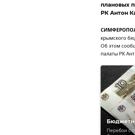
плановых п
РК Антон К
СИМФЕРОПОЛЬ,
крымского бю
Об этом сообщ
палаты РК Ант
Бюджетни
Перебои с п