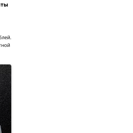
аты
блей.
тной