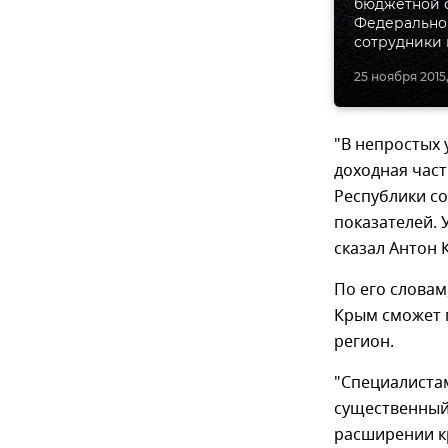
бюджетной 
Федеральног
сотрудники 
25 ноября 2015,
"В непростых 
доходная час
Республики со
показателей. 
сказал Антон 
По его словам
Крым сможет 
регион.
"Специалистам
существенный 
расширении к