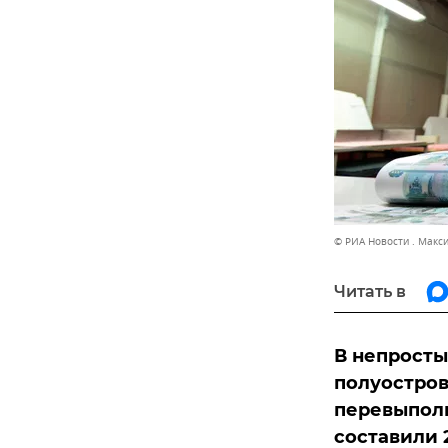
© РИА Новости . Макс
Читать в
В непрост
полуостров
перевыпол
составили 