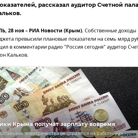
оказателей, рассказал аудитор Счетной пал
альков.
 28 ноя – РИА Новости (Крым).
Собственные доходы
джета превысили плановые показатели на семь млрд ру
ил в комментарии радио "Россия сегодня" аудитор Сче
он Кальков.
ки Крыма получат зарплату вовремя
оставками электричества не отразятся на работниках