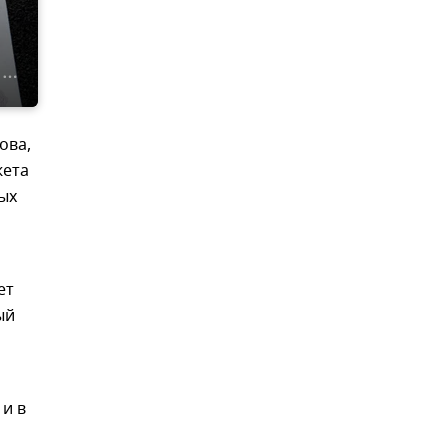
ова,
жета
ых
ет
ый
 и в