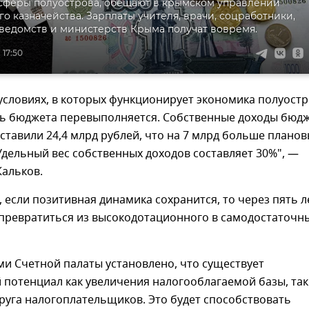
сферы полуострова, обещают в крымском управлении
о казначейства. Зарплаты учителя, врачи, соцработники,
ведомств и министерств Крыма получат вовремя.
 17:50
условиях, в которых функционирует экономика полуостр
ть бюджета перевыполняется. Собственные доходы бюд
ставили 24,4 млрд рублей, что на 7 млрд больше планов
Удельный вес собственных доходов составляет 30%", —
Кальков.
, если позитивная динамика сохранится, то через пять л
превратиться из высокодотационного в самодостаточн
и Счетной палаты установлено, что существует
потенциал как увеличения налогооблагаемой базы, так
руга налогоплательщиков. Это будет способствовать