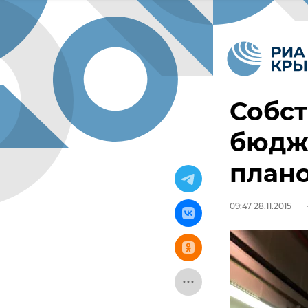
Собс
бюдж
плано
09:47 28.11.2015