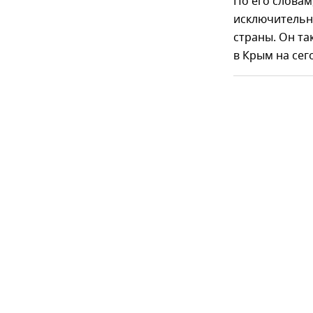
По его словам
исключительно
страны. Он та
в Крым на сег