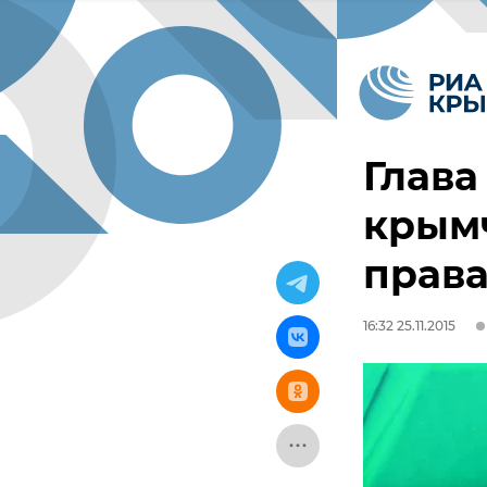
Глава
крымч
права
16:32 25.11.2015