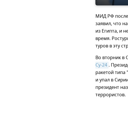
МИД РФ после 
заявил, что н
из Египта, и
время. Росту
туров в эту ст
Во вторник в
Су-24
. Прези
ракетой типа 
и упал в Сири
президент наз
террористов.