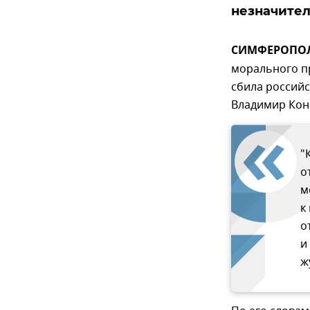
незначител
СИМФЕРОПОЛЬ
морального пр
сбила российс
Владимир Кон
"
о
м
к
о
и
ж