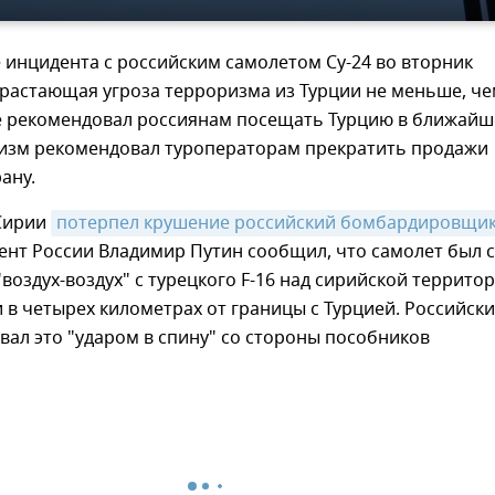
инцидента с российским самолетом Су-24 во вторник
арастающая угроза терроризма из Турции не меньше, ч
 не рекомендовал россиянам посещать Турцию в ближайш
ризм рекомендовал туроператорам прекратить продажи
рану.
 Сирии
потерпел крушение российский бомбардировщик
дент России Владимир Путин сообщил, что самолет был 
"воздух-воздух" с турецкого F-16 над сирийской террито
и в четырех километрах от границы с Турцией. Российск
вал это "ударом в спину" со стороны пособников