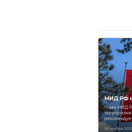
МИД РФ н
Глава МИД Р
терроризма 
рекомендуе
24 ноября 2015,