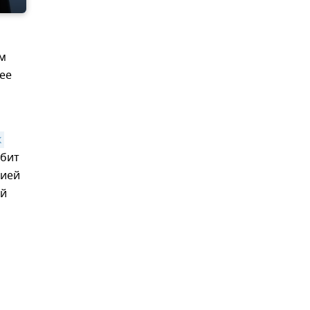
ем
ее
 
сбит
рией
ий