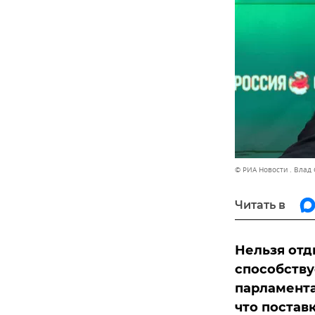
© РИА Новости . Влад
Читать в
Нельзя отд
способству
парламента
что постав