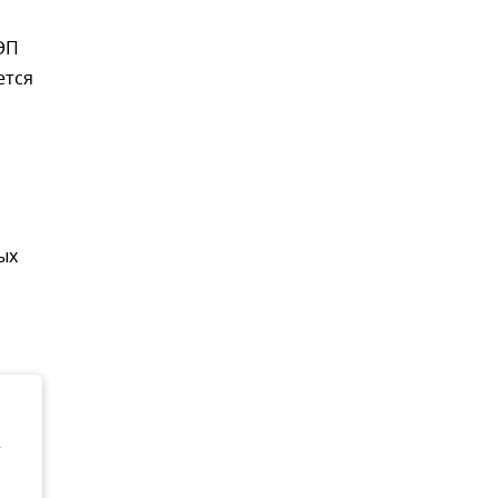
ЭП
ется
ых
т