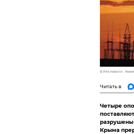
© РИА Новости . Рами
Читать в
Четыре опо
поставляют
разрушены 
Крыма прер