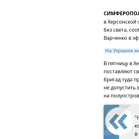
СИМФЕРОПОЛЬ
в Херсонской 
без света, со
Варченко в эф
На Украине м
В пятницу в 
поставляют с
бригад туда п
не допустить
на полуостров
"
к
в