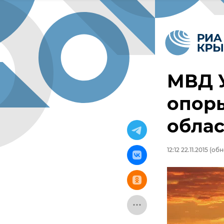
МВД У
опоры
обла
12:12 22.11.2015
(обно