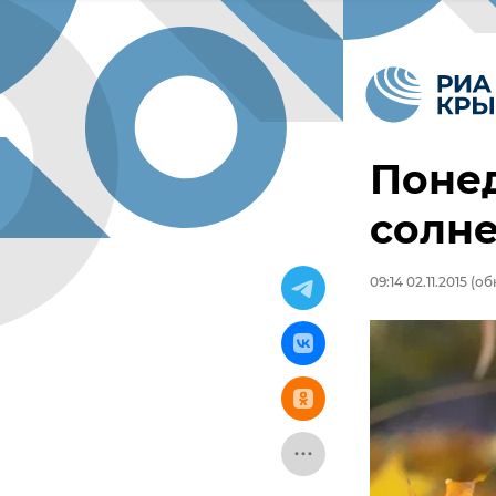
Понед
солн
09:14 02.11.2015
(обн