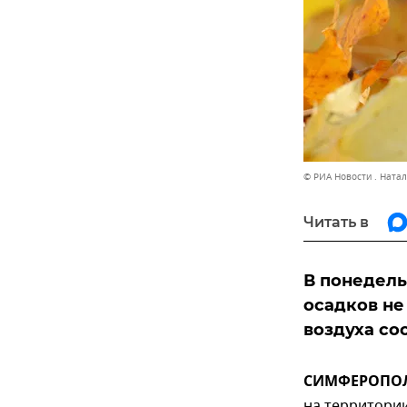
© РИА Новости . Ната
Читать в
В понедель
осадков не
воздуха сос
СИМФЕРОПОЛЬ,
на территории