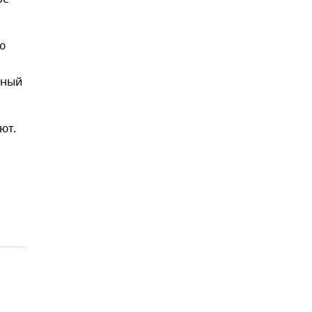
ю
дный
ют.