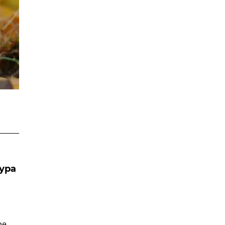
ура
ре