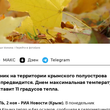
лья Минина
Перейти в фотобанк
МАКС
Дзен
Telegram
ник на территории крымского полуострова
 предвидится. Днем максимальная температ
тавит 11 градусов тепла.
 2 ноя – РИА Новости (Крым).
В понедельник
 Крыма тепло и без осадков, сообщили в гидрометцент