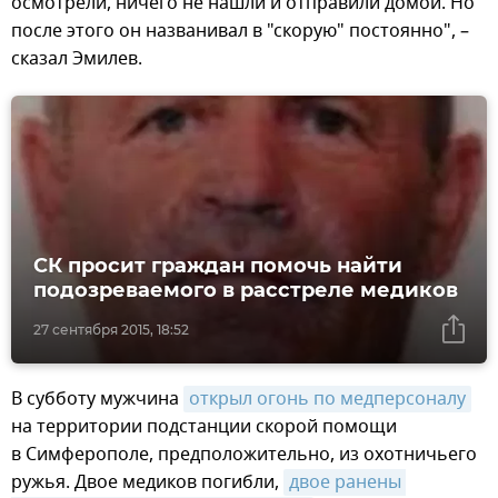
осмотрели, ничего не нашли и отправили домой. Но
после этого он названивал в "скорую" постоянно", –
сказал Эмилев.
СК просит граждан помочь найти
подозреваемого в расстреле медиков
27 сентября 2015, 18:52
В субботу мужчина
открыл огонь по медперсоналу
на территории подстанции скорой помощи
в Симферополе, предположительно, из охотничьего
ружья. Двое медиков погибли,
двое ранены 