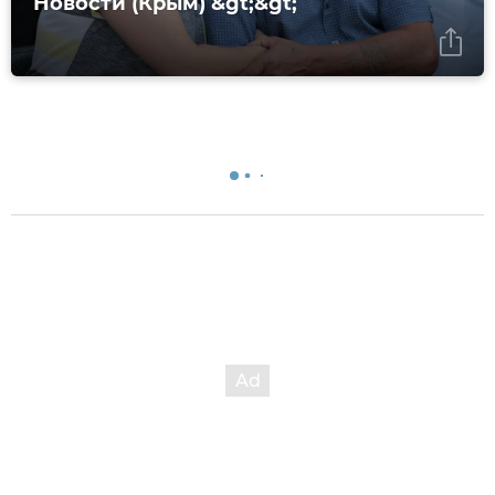
Новости (Крым) &gt;&gt;