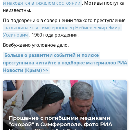
и находятся в тяжелом состоянии
. Мотивы поступка
неизвестны.
По подозрению в совершении тяжкого преступления
разыскивается симферополец Небиев Бекир Эмир-
Усеинович
, 1960 года рождения.
Возбуждено уголовное дело.
Больше о развитии событий и поиске 
преступника читайте в подборке материалов РИА 
Новости (Крым) >>
Прощание с погибшими медиками
"скорой" в Симферополе. Фото РИА