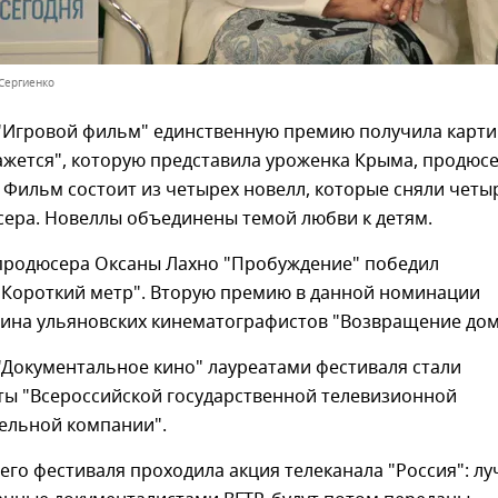
 Сергиенко
"Игровой фильм" единственную премию получила карти
ажется", которую представила уроженка Крыма, продюс
 Фильм состоит из четырех новелл, которые сняли четы
сера. Новеллы объединены темой любви к детям.
продюсера Оксаны Лахно "Пробуждение" победил
"Короткий метр". Вторую премию в данной номинации
тина ульяновских кинематографистов "Возвращение дом
"Документальное кино" лауреатами фестиваля стали
ты "Всероссийской государственной телевизионной
ельной компании".
его фестиваля проходила акция телеканала "Россия": л