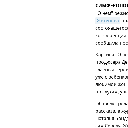
СИМФЕРОПОЛЬ,
"О нем" режис
Жигунова
пол
состоявшегося
конференции
сообщила пре
Картина "О н
продюсера Ден
главный герой
уже с ребенко
любимой женщ
по слухам, уш
"Я посмотрела
рассказала ж
Наталья Бонда
сам Сережа Жи