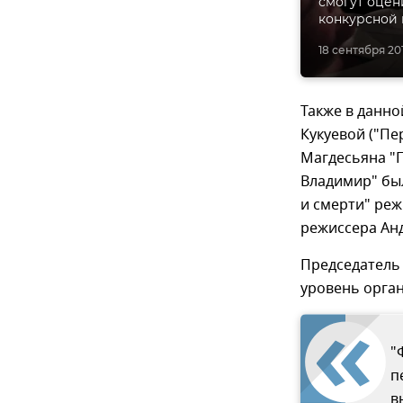
смогут оцен
конкурсной
18 сентября 201
Также в данн
Кукуевой ("Пе
Магдесьяна "П
Владимир" был
и смерти" ре
режиссера Ан
Председатель
уровень орга
"
п
в