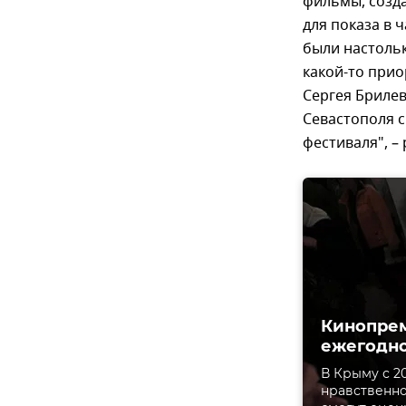
фильмы, созд
для показа в 
были настоль
какой-то прио
Сергея Брилев
Севастополя с
фестиваля", –
Кинопрем
ежегодн
В Крыму с 2
нравственно