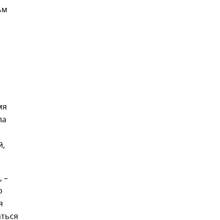
ьм
мя
ла
й,
 –
р
я
аться