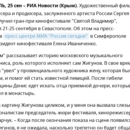
 25 сен – РИА Новости (Крым).
Художественный фил
сера и продюсера, заслуженного артиста России Сергея
учил гран-при кинофестиваля "Святой Владимир",
 21-25 сентября в Севастополе. Об этом на пресс-
 в
пресс-центре МИА "Россия сегодня"
в Симферополе
зидент кинофестиваля Елена Иваниченко.
ем" рассказывает историю московского музыкального
иса, роль которого исполняет сам Жигунов. В свое вре
 "увел" у провинциального художника жену, которая бы
м, и помог ей стать известной певицей. После гибели
ины Денис едет искать отца приемной дочери, которы
ел в монастырь.
 картину Жигунова целиком, и у меня она вызвала слезы,
урналистам председатель жюри фестиваля, кинорежиссе
рчук. – Когда после окончания показа на сцене появилс
гунов, я не ожидала, насколько трепетно он будет общ