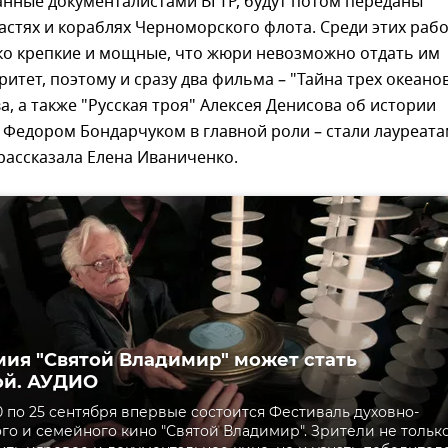
анные документалистами ВГТР, будут потом переданы
частях и кораблях Черноморского флота. Среди этих раб
ко крепкие и мощные, что жюри невозможно отдать им
ритет, поэтому и сразу два фильма – "Тайна трех океано
а, а также "Русская троя" Алексея Денисова об истории
 Федором Бондарчуком в главной роли – стали лауреат
 рассказала Елена Иваниченко.
ия "Святой Владимир" может стать
ой. АУДИО
0 по 25 сентября впервые состоится Фестиваль духовно-
го и семейного кино "Святой Владимир". Зрители не тольк