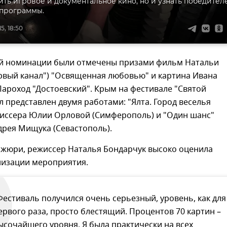
ить игровое и документальное кино, но и узнать победител
 программы.
5, 18:50
ой номинации были отмечены призами фильм Натальи
рвый канал") "Освященная любовью" и картина Ивана
ароход "Достоевский". Крым на фестивале "Святой
 представлен двумя работами: "Ялта. Город веселья
жиссера Юлии Орловой (Симферополь) и "Один шанс"
дрея Мищука (Севастополь).
 жюри, режиссер Наталья Бондарчук высоко оценила
низации мероприятия.
Фестиваль получился очень серьезный, уровень, как для
ервого раза, просто блестящий. Процентов 70 картин –
ысочайшего уровня. Я была практически на всех