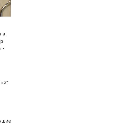
на
ер
ре
ой".
учшие