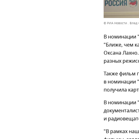
© РИА Новости . Влад
В номинации 
"Ближе, чем к
Оксана Лахно.
разных режис
Также фильм 
в номинации 
получила кар
В номинации 
документалис
и радиовещат
"В рамках наш