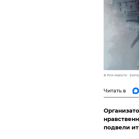
© РИА Новости . Екат
Читать в
Организато
нравственн
подвели ит