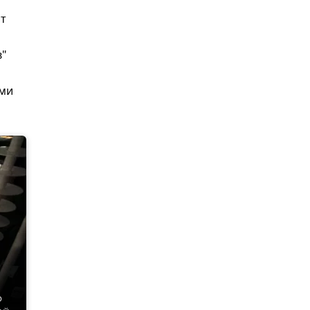
от
в"
ами
о