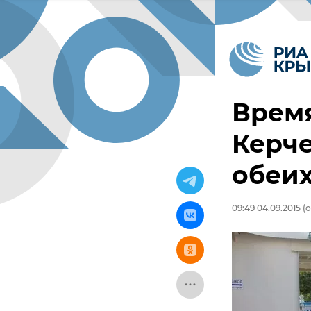
Врем
Керче
обеих
09:49 04.09.2015
(о