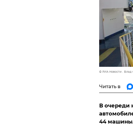
© РИА Новости . Влад
Читать в
В очереди 
автомобиле
44 машины