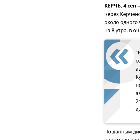
КЕРЧЬ, 4 сен
через Керченс
около одного
на 8 утра, в 
"
с
а
К
п
а
2
д
По данным ди