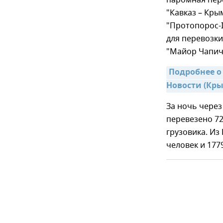
паромная пер
"Кавказ – Кры
"Протопорос-I
для перевозки
"Майор Чапиче
Подробнее о
Новости (Кры
За ночь чере
перевезено 72
грузовика. Из
человек и 177