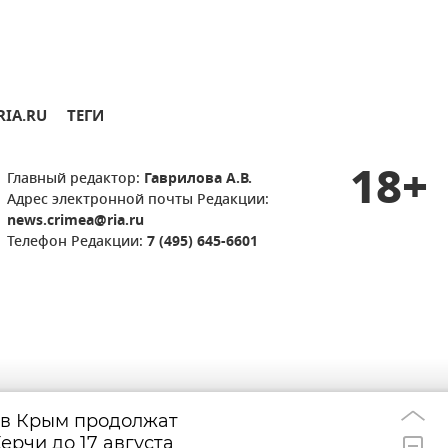
RIA.RU
ТЕГИ
18+
Главный редактор:
Гаврилова А.В.
Адрес электронной почты Редакции:
news.crimea@ria.ru
Телефон Редакции:
7 (495) 645-6601
 в Крым продолжат
В Крыму време
15:19
ерчи до 17 августа
объемы свобод