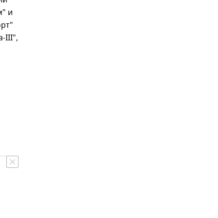
ии
м" и
орт"
III",
1