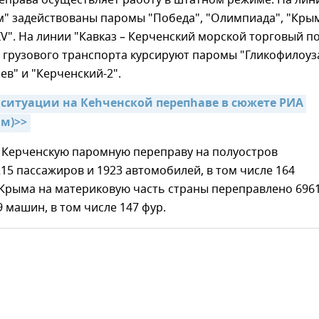
еправа осуществляет работу в штатном режиме. На лин
м" задействованы паромы "Победа", "Олимпиада", "Кры
V". На линии "Кавказ – Керченский морской торговый п
 грузового транспорта курсируют паромы "Гликофилоуза-
в" и "Керченский-2".
 ситуации на Кеhченской перепhаве в сюжете РИА 
м)>>
з Керченскую паромную переправу на полуостров
15 пассажиров и 1923 автомобилей, в том числе 164
 Крыма на материковую часть страны переправлено 696
9 машин, в том числе 147 фур.