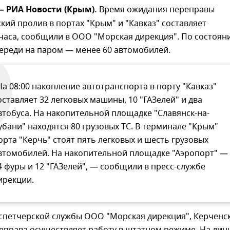
 — РИА Новости (Крым).
Время ожидания переправы
кий пролив в портах "Крым" и "Кавказ" составляет
 часа, сообщили в ООО "Морская дирекция". По состоян
очереди на паром — менее 60 автомобилей.
На 08:00 накопление автотранспорта в порту "Кавказ"
оставляет 32 легковых машины, 10 "ГАЗелей" и два
втобуса. На накопительной площадке "Славянск-на-
убани" находятся 80 грузовых ТС. В терминале "Крым"
орта "Керчь" стоят пять легковых и шесть грузовых
втомобилей. На накопительной площадке "Аэропорт" —
4 фуры и 12 "ГАЗелей", — сообщили в пресс-службе
ирекции.
спетчерской службы ООО "Морская дирекция", Керченс