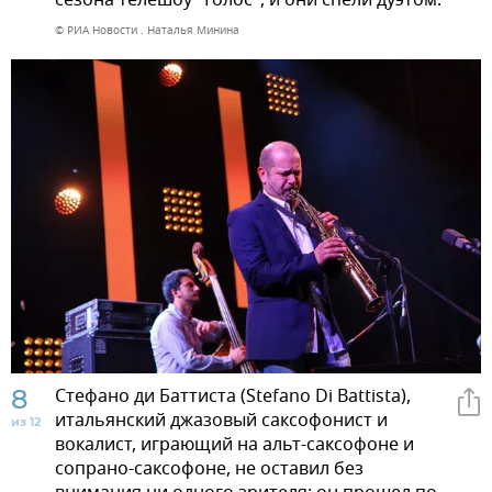
сезона телешоу "Голос", и они спели дуэтом.
© РИА Новости . Наталья Минина
8
Стефано ди Баттиста (Stefano Di Battista),
итальянский джазовый саксофонист и
из 12
вокалист, играющий на альт-саксофоне и
сопрано-саксофоне, не оставил без