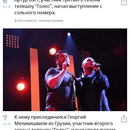
6
телешоу "Голос", начал выступление с
из 12
сольного номера.
© РИА Новости . Наталья Минина
7
К нему присоединился Георгий
Меликишвили из Грузии, участник второго
из 12