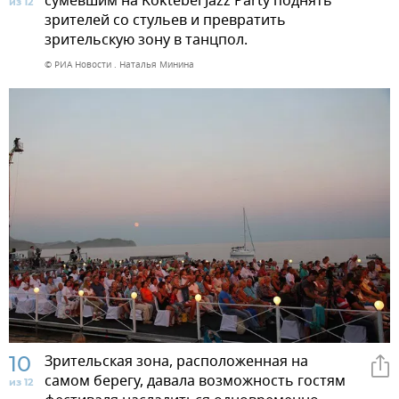
сумевшим на Koktebel Jazz Party поднять
из 12
зрителей со стульев и превратить
зрительскую зону в танцпол.
© РИА Новости . Наталья Минина
10
Зрительская зона, расположенная на
самом берегу, давала возможность гостям
из 12