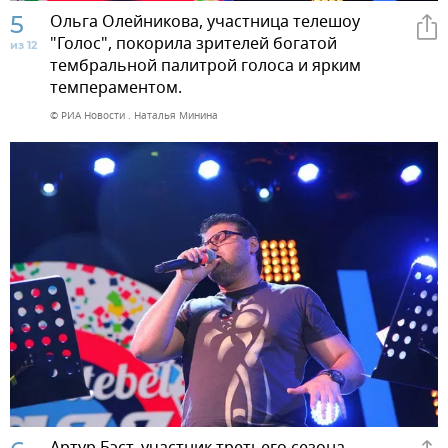
5
Ольга Олейникова, участница телешоу
"Голос", покорила зрителей богатой
из 12
тембральной палитрой голоса и ярким
темпераментом.
© РИА Новости . Наталья Минина
Артур Бэст, участник третьего сезона