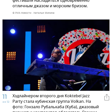
фестиваля насладиться одновременно
отличным джазом и морским бризом.
© РИА Новости . Наталья Минина
11
Хэдлайнером второго дня Koktebel Jazz
Party стала кубинская группа Volkan. На
из 12
фото: Гонзало Рубалькаба (Куба), джазовый