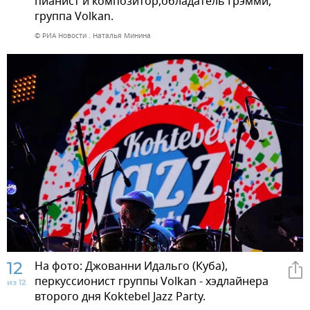
пианист и композитор,обладатель Грэмми,
группа Volkan.
© РИА Новости . Наталья Минина
12
На фото: Джованни Идальго (Куба),
перкуссионист группы Volkan - хэдлайнера
из 12
второго дня Koktebel Jazz Party.