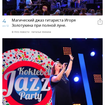
4
Магический джаз гитариста Игоря
Золотухина при полной луне.
из 12
© РИА Новости . Наталья Минина