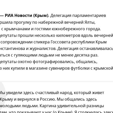
 — РИА Новости (Крым).
Делегация парламентариев
ршила прогулку по набережной вечерней Ялты,
с крымчанами и гостями южнобережного города.
депутаты прошли несколько километров вдоль вечерне
 сопровождении спикера Госсовета республики Крым
стантинова и журналистов. Делегация останавливалась
ться с гуляющими людьми не менее десятка раз.
депутаты охотно фотографировались, общались,
з них купили в магазине сувениров футболки с крымско
Мы увидели здесь счастливый народ, который живет
 Крыму и вернулся в Россию. Мы общались здесь
 молодыми людьми. Картина удивительной разницы
 тем, что показывают у нас (о Крыме). Я столкнулась здес