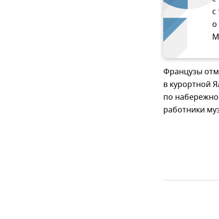
с
о
М
Французы отме
в курортной Я
по набережной
работники муз