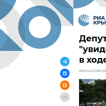
Депу
"увид
в ход
09:15 24.07.2015
(об