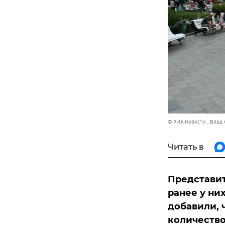
© РИА Новости . Влад
Читать в
Представит
ранее у ни
добавили, 
количеств