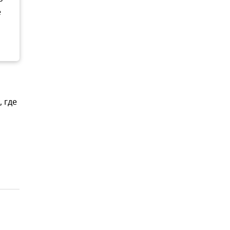
е
 где