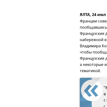
ЯЛТА, 24 июл
Франции сове
пообщавшись 
Французские 
набережной в
Владимира Кон
чтобы пообща
Французские 
а некоторые и
тематикой.
"
в
с
с