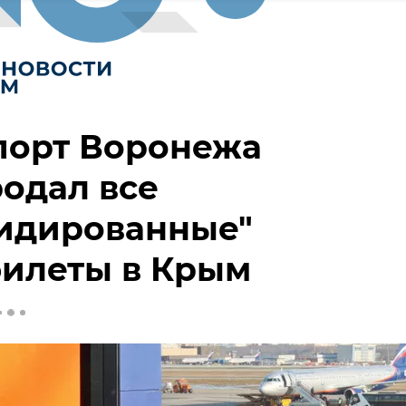
порт Воронежа
одал все
сидированные"
билеты в Крым