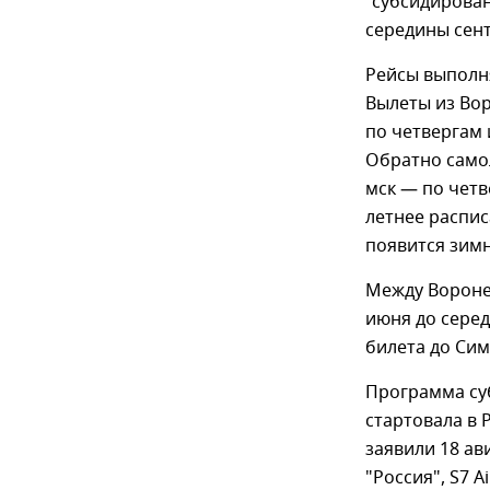
"субсидирован
середины сент
Рейсы выполня
Вылеты из Вор
по четвергам 
Обратно самол
мск — по четв
летнее распис
появится зимн
Между Вороне
июня до серед
билета до Сим
Программа су
стартовала в 
заявили 18 ав
"Россия", S7 A