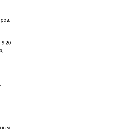
иров.
 9.20
а,
о
х
анным