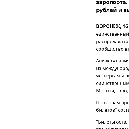
аэропорта. 
рублей и в
ВОРОНЕЖ, 16
единственный
распродала в
сообщил во в
Авиакомпания
из междунаро
четвергам и в
единственным
Москвы, город
По словам пр
билетов" сост
"Билеты остал