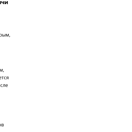
ячи
рым,
м,
ется
осле
ов