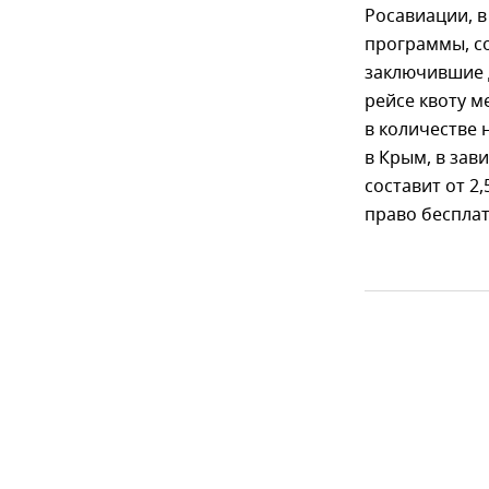
Росавиации, в
программы, со
заключившие д
рейсе квоту м
в количестве 
в Крым, в зав
составит от 2
право бесплат