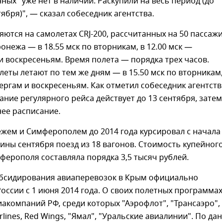
ных" уже нет в наличии. Раскупили на весь период (до
ября)", — сказал собеседник агентства.
ются на самолетах CRJ-200, рассчитанных на 50 пассаж
онежа — в 18.55 мск по вторникам, в 12.00 мск —
и воскресеньям. Время полета — порядка трех часов.
еты летают по тем же дням — в 15.50 мск по вторникам,
ергам и воскресеньям. Как отметил собеседник агентств
ание регулярного рейса действует до 13 сентября, затем
ее расписание.
жем и Симферополем до 2014 года курсировал с начала
ины сентября поезд из 18 вагонов. Стоимость купейног
ферополя составляла порядка 3,5 тысяч рублей.
бсидирования авиаперевозок в Крым официально
России с 1 июня 2014 года. О своих полетных программа
иакомпаний РФ, среди которых "Аэрофлот", "Трансаэро",
irlines, Red Wings, "Ямал", "Уральские авиалинии". По д