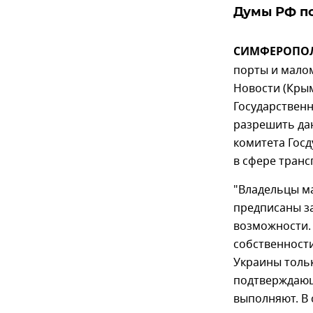
Думы РФ по
СИМФЕРОПОЛЬ
порты и малом
Новости (Кры
Государственн
разрешить да
комитета Гос
в сфере транс
"Владельцы м
предписаны за
возможности.
собственност
Украины тольк
подтверждающ
выполняют. В 