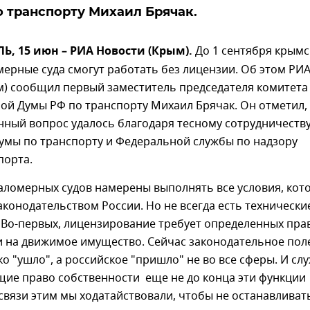
 транспорту Михаил Брячак.
, 15 июн – РИА Новости (Крым).
До 1 сентября крымс
ерные суда смогут работать без лицензии. Об этом РИ
м) сообщил первый заместитель председателя комитета
ой Думы РФ по транспорту Михаил Брячак. Он отметил,
нный вопрос удалось благодаря тесному сотрудничеств
думы по транспорту и Федеральной службы по надзору
порта.
аломерных судов намерены выполнять все условия, кот
конодательством России. Но не всегда есть технически
 Во-первых, лицензирование требует определенных пра
и на движимое имущество. Сейчас законодательное пол
о "ушло", а российское "пришло" не во все сферы. И сл
ие право собственности еще не до конца эти функции
связи этим мы ходатайствовали, чтобы не останавливат