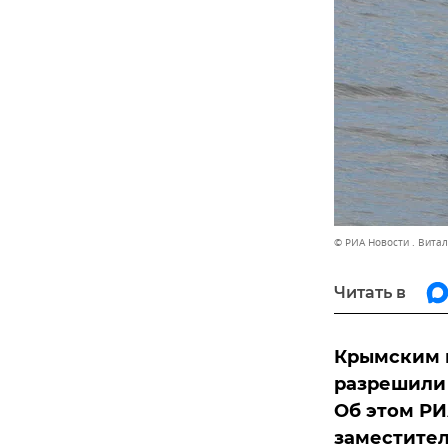
© РИА Новости . Вита
Читать в
Крымским 
разрешили 
Об этом РИ
заместител