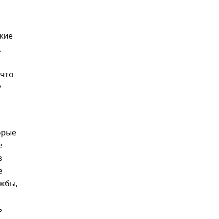
кие
А
 что
у
орые
е
в
е
ужбы,
ь