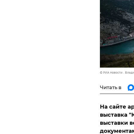
© РИА Новости . Влад
Читать в
На сайте а
выставка "
выставки в
документам