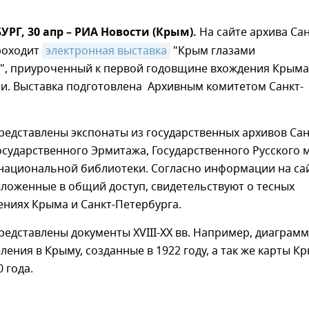
УРГ, 30 апр – РИА Новости (Крым).
На сайте архива Сан
роходит
электронная выставка
"Крым глазами
", приуроченный к первой годовщине вхождения Крыма
ии. Выставка подготовлена Архивным комитетом Санкт-
редставлены экспонаты из государственных архивов Сан
осударственного Эрмитажа, Государственного Русского 
 национальной библиотеки. Согласно информации на сай
ложенные в общий доступ, свидетельствуют о тесных
ниях Крыма и Санкт-Петербурга.
редставлены документы XVIII-XX вв. Например, диаграм
еления в Крыму, созданные в 1922 году, а так же карты К
 года.