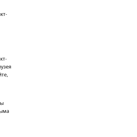
кт-
кт-
музея
те,
мы
рыма