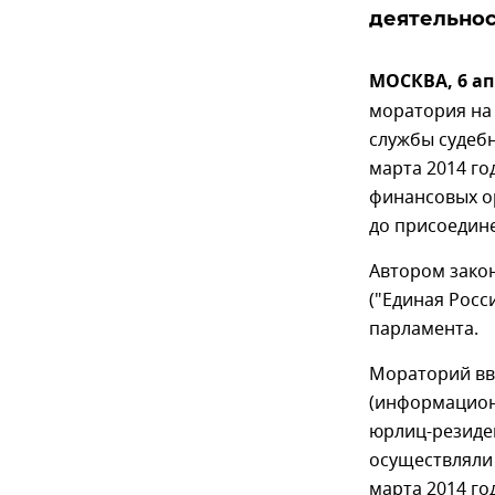
деятельност
МОСКВА, 6 ап
моратория на
службы судеб
марта 2014 го
финансовых о
до присоедине
Автором зако
("Единая Росс
парламента.
Мораторий вв
(информацион
юрлиц-резиде
осуществляли
марта 2014 го