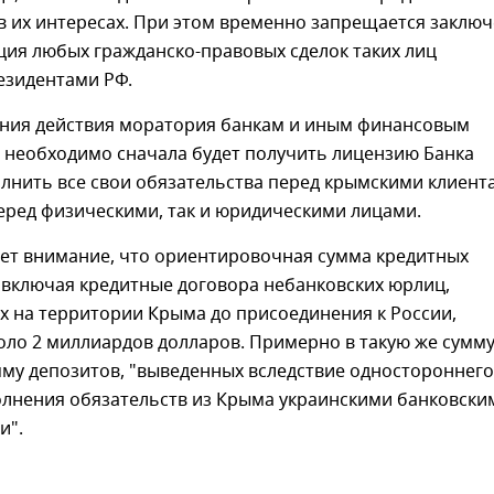
в их интересах. При этом временно запрещается заклю
ция любых гражданско-правовых сделок таких лиц
езидентами РФ.
ния действия моратория банкам и иным финансовым
 необходимо сначала будет получить лицензию Банка
лнить все свои обязательства перед крымскими клиент
еред физическими, так и юридическими лицами.
ет внимание, что ориентировочная сумма кредитных
 включая кредитные договора небанковских юрлиц,
х на территории Крыма до присоединения к России,
оло 2 миллиардов долларов. Примерно в такую же сумму
мму депозитов, "выведенных вследствие одностороннего
олнения обязательств из Крыма украинскими банковски
и".