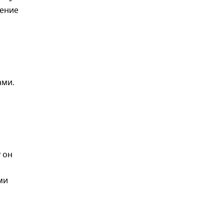
чение
ами.
 он
ми