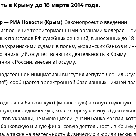
ь в Крыму до 18 марта 2014 года.
р — РИА Новости (Крым).
Законопроект о введении
 исполнение территориальными органами Федерально
ных приставов РФ судебных решений, вынесенных до 18
да украинскими судами в пользу украинских банков и ин
рганизаций, осуществлявших деятельность в Крыму
ния к России, внесен в Госдуму.
нодательной инициативы выступил депутат Леонид Огу
ия"), сообщается в электронной базе данных нижней па
одится на банковскую (финансовую) и сопутствующую
ную, посредническую, коллекторскую и иную) деятельн
нтов Украины, не имеющих лицензии Банка России, кот
 банковскую и иную финансовую деятельность в Крыму 
да, а также на деятельность физических и юридических л