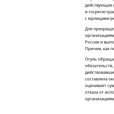
действующих 
и госрегистра
с юрлицами-р
Для прекраще
организациям
России и выпо
Причем, как п
Огуль обраща
обязательств,
действовавши
составляла ок
оценивает су
отказа от исп
организациям