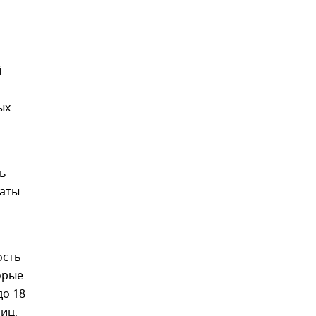
й
ых
ль
латы
ость
орые
до 18
иц,