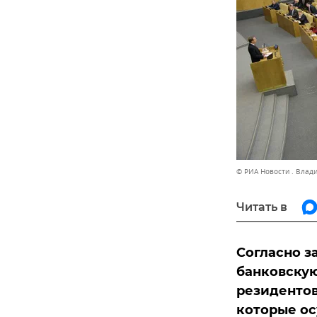
© РИА Новости . Влад
Читать в
Согласно з
банковскую
резидентов
которые о