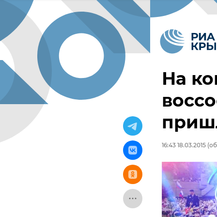
На ко
восс
пришл
16:43 18.03.2015
(об