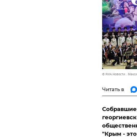
© РИА Новости . Макс
Читать в
Собравшиес
георгиевск
общественн
"Крым - эт