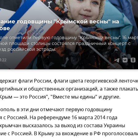
ание годовщины "Крымской весны" на
ове
ле отметили первую годовщину "Крымской весны". 16 мар
ной площади столицы состоялся праздничный концерт с
езд российской эстрады.
3:22
ержат флаги России, флаги цвета георгиевской ленточк
артийных и общественных организаций, а также плакат
"Крым — это Россия", "Вместе мы едины" и другие.
тополь в эти дни отмечают первую годовщину
 с Россией. На референдуме 16 марта 2014 года
крымчан высказалось за выход из состава Украины
ие с Россией. В Крыму за вхождение в РФ проголосовал