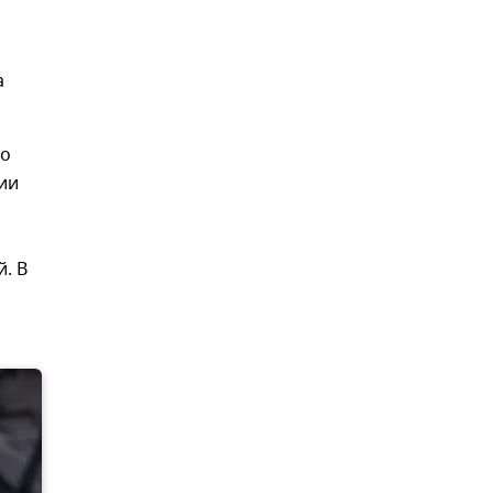
а
го
ии
. В