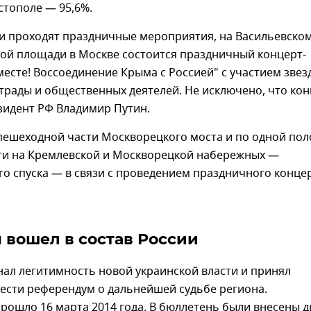
астополе — 95,6%.
ии проходят праздничные мероприятия, на Васильевско
ной площади в Москве состоится праздничный концерт-
есте! Воссоединение Крыма с Россией" с участием звез
трады и общественных деятелей. Не исключено, что ко
зидент РФ Владимир Путин.
пешеходной части Москворецкого моста и по одной пол
ти на Кремлевской и Москворецкой набережных —
го спуска — в связи с проведением праздничного конце
 вошел в состав России
ал легитимность новой украинской власти и принял
ести референдум о дальнейшей судьбе региона.
рошло 16 марта 2014 года. В бюллетень были внесены д