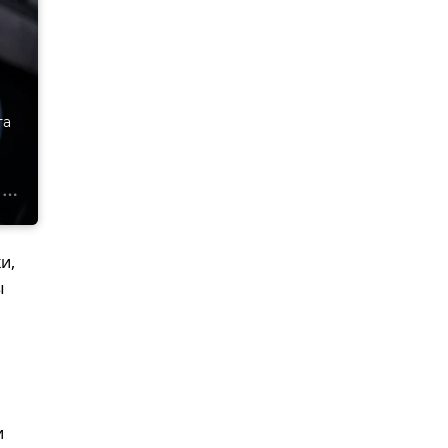
та
и,
ы
и