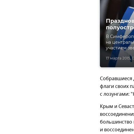
Празднов
полуостр
В Симферопо
на централь
участием зв
17 марта 2015, 1
Собравшиеся д
флаги своих п
с лозунгами: 
Крым и Севас
воссоединения
большинство 
и воссоединен