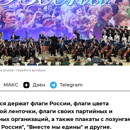
им Блинов
Перейти в фотобанк
МАКС
Дзен
Telegram
я держат флаги России, флаги цвета
ой ленточки, флаги своих партийных и
ых организаций, а также плакаты с лозунга
о Россия", "Вместе мы едины" и другие.