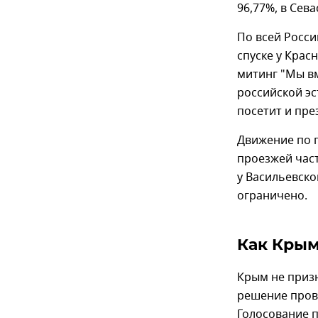
96,77%, в Сев
По всей Росс
спуске у Крас
митинг "Мы вм
российской эс
посетит и пре
Движение по 
проезжей час
у Васильевско
ограничено.
Как Крым
Крым не призн
решение пров
Голосование п