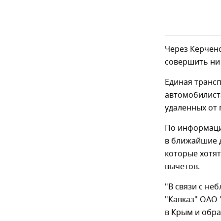
Через Керчен
совершить ни 
Единая транс
автомобилиста
удаленных от
По информаци
в ближайшие д
которые хотят
вычетов.
"В связи с н
"Кавказ" ОАО
в Крым и обра