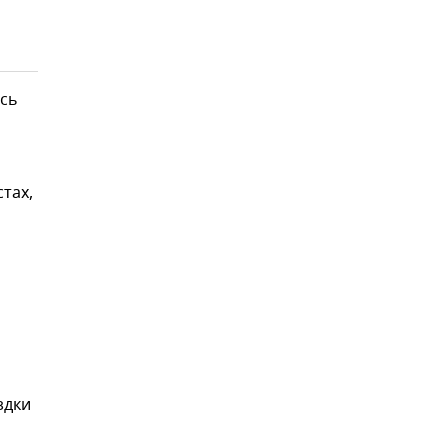
ось
тах,
здки