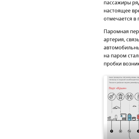
пассажиры ряд
настоящее вр
отмечается в 
Паромная пер
артерия, свя
автомобильны
на паром стал
пробки возни