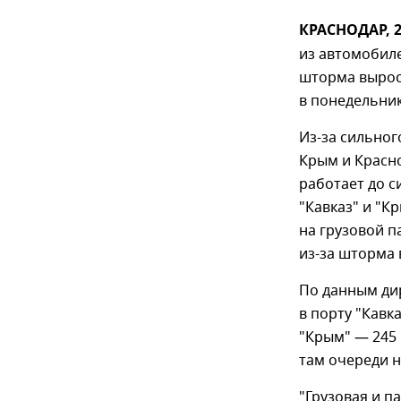
КРАСНОДАР, 2
из автомобиле
шторма вырос
в понедельник
Из-за сильног
Крым и Красно
работает до с
"Кавказ" и "К
на грузовой п
из-за шторма 
По данным ди
в порту "Кавк
"Крым" — 245 
там очереди н
"Грузовая и п