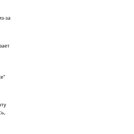
из-за
вает
ке"
рту
сь,