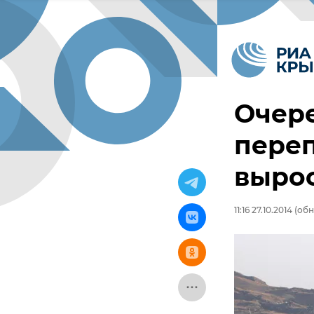
Очере
переп
вырос
11:16 27.10.2014
(обно