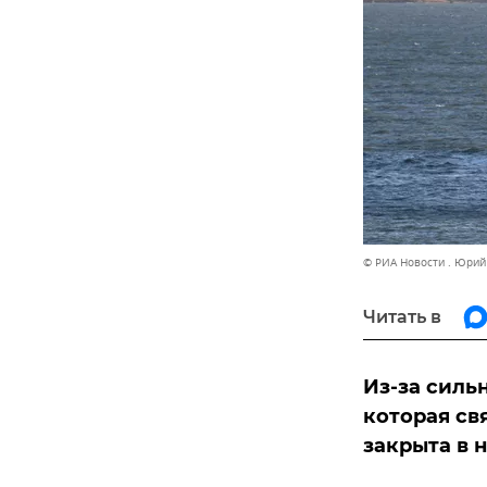
© РИА Новости . Юри
Читать в
Из-за силь
которая св
закрыта в н