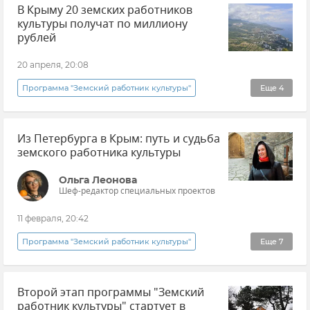
В Крыму 20 земских работников
культуры получат по миллиону
рублей
20 апреля, 20:08
Программа "Земский работник культуры"
Еще
4
Новости Крыма
Ольга Бурова
Из Петербурга в Крым: путь и судьба
Культура
Крым
земского работника культуры
Ольга Леонова
Шеф-редактор специальных проектов
11 февраля, 20:42
Программа "Земский работник культуры"
Еще
7
Эксклюзивы РИА Новости Крым
Крым
Второй этап программы "Земский
Общество
Россия
Культура
работник культуры" стартует в