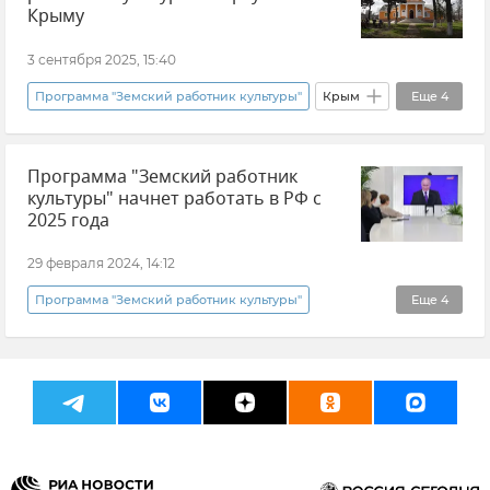
Судак
Судакская крепость
Крыму
3 сентября 2025, 15:40
Программа "Земский работник культуры"
Крым
Еще
4
Новости Крыма
Михаил Назаров
Программа "Земский работник
Общество
Минкульт Крыма
культуры" начнет работать в РФ с
2025 года
29 февраля 2024, 14:12
Программа "Земский работник культуры"
Еще
4
Владимир Путин (политик)
Послание Федеральному Собранию
Культура
Россия