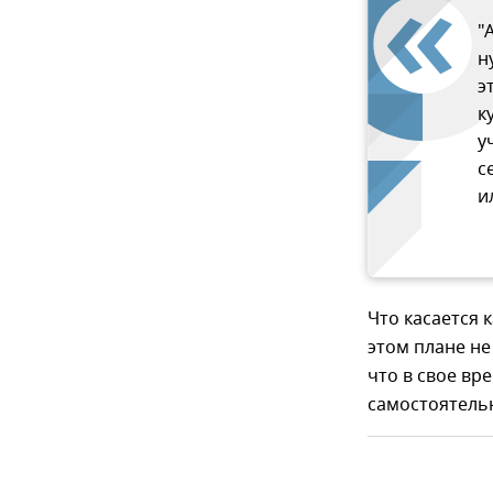
"
н
э
к
у
с
и
Что касается 
этом плане не
что в свое вр
самостоятельн