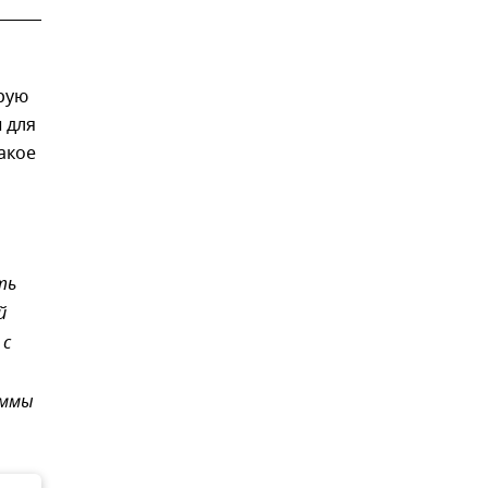
рую
 для
акое
ть
й
 с
аммы