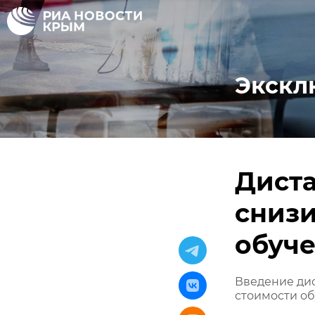
Экскл
Диста
снизи
обуче
Введение дис
стоимости об