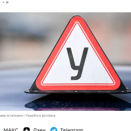
имир Астапкович
Перейти в фотобанк
МАКС
Дзен
Telegram