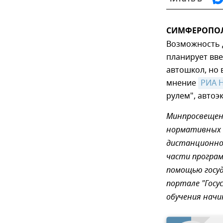
СИМФЕРОПОЛЬ,
Возможность 
планирует вве
автошкол, но 
мнение
РИА 
рулем", автоэ
Минпросвещен
нормативных 
дистанционног
части програм
помощью госу
портале "Госу
обучения начи