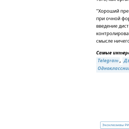
"Хороший пре
при очной фо
введение дист
контролироват
смысле ничего
Самые интере
Telegram
,
Д
Одноклассни
Эксклюзивы РИ