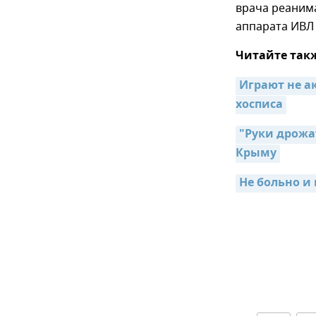
врача реаним
аппарата ИВЛ 
Читайте так
Играют не ак
хосписа
"Руки дрожа
Крыму
Не больно и