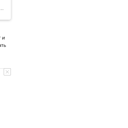
т и
ать