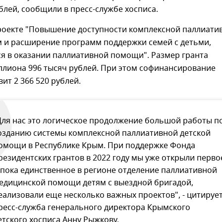
лей, сообщили в пресс-службе хосписа.
проекте "Повышение доступности комплексной паллиати
 и расширение программ поддержки семей с детьми,
 в оказании паллиативной помощи". Размер гранта
ллиона 996 тысяч рублей. При этом софинансирование
вит 2 366 520 рублей.
Для нас это логическое продолжение большой работы п
озданию системы комплексной паллиативной детской
омощи в Республике Крым. При поддержке Фонда
резидентских грантов в 2022 году мы уже открыли перво
 пока единственное в регионе отделение паллиативной
едицинской помощи детям с выездной бригадой,
еализовали еще несколько важных проектов", - цитируе
ресс-служба генерального директора Крымского
етского хосписа Анну Рыжкову.