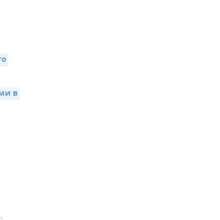
о 
и в 