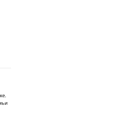
ке.
емьи