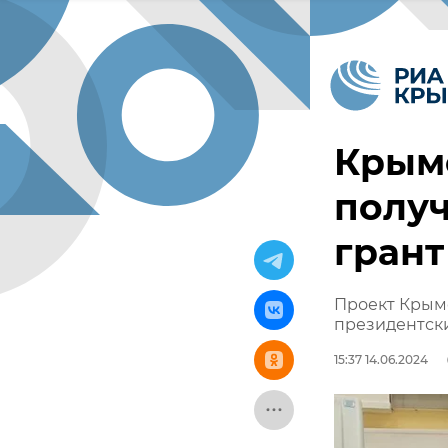
Крым
полу
грант
Проект Крымс
президентски
15:37 14.06.2024