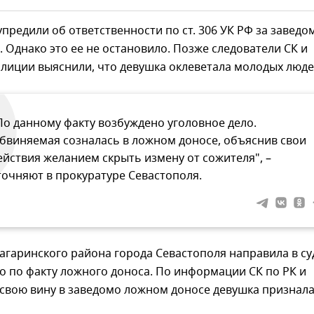
предили об ответственности по ст. 306 УК РФ за заведо
 Однако это ее не остановило. Позже следователи СК и
лиции выяснили, что девушка оклеветала молодых люде
По данному факту возбуждено уголовное дело.
бвиняемая созналась в ложном доносе, объяснив свои
ействия желанием скрыть измену от сожителя", –
точняют в прокуратуре Севастополя.
агаринского района города Севастополя направила в су
о по факту ложного доноса. По информации СК по РК и
 свою вину в заведомо ложном доносе девушка признал