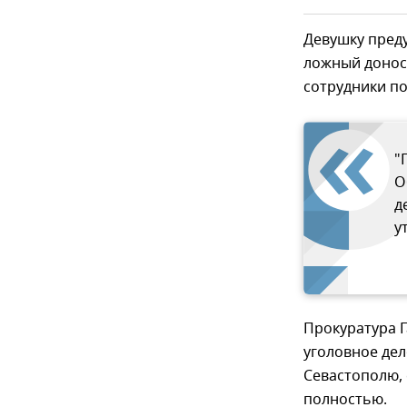
Девушку преду
ложный донос.
сотрудники по
"
О
д
у
Прокуратура Г
уголовное дел
Севастополю,
полностью.