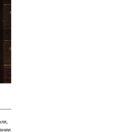
ля,
вании