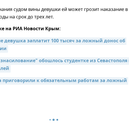
нания судом вины девушки ей может грозит наказание в
ды на срок до трех лет.
же на РИА Новости Крым:
е девушка заплатит 100 тысяч за ложный донос об 
нии
изнасилование" обошлось студентке из Севастополя в
блей
приговорили к обязательным работам за ложный 