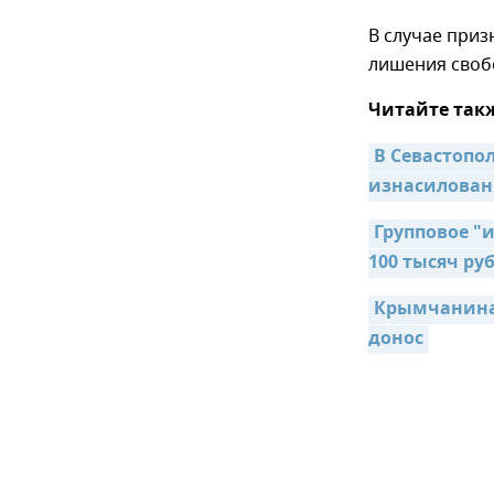
В случае приз
лишения свобо
Читайте так
В Севастопол
изнасилова
Групповое "
100 тысяч ру
Крымчанина 
донос