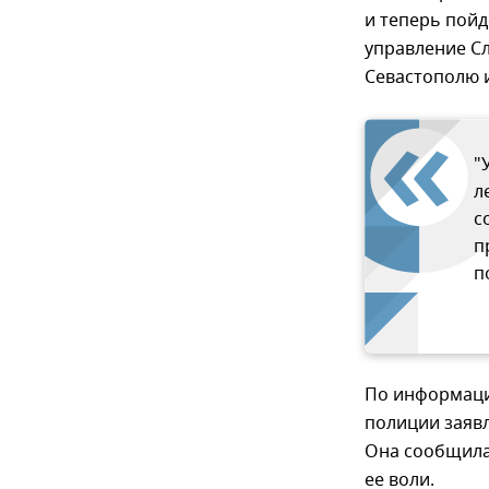
и теперь пойд
управление Сл
Севастополю и
"
л
с
п
п
По информаци
полиции заяв
Она сообщила,
ее воли.