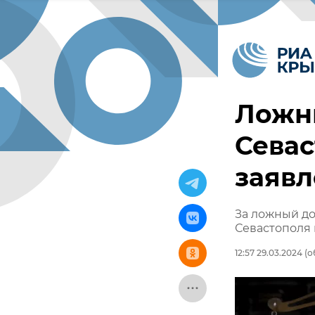
Ложн
Севас
заявл
За ложный д
Севастополя 
12:57 29.03.2024
(о