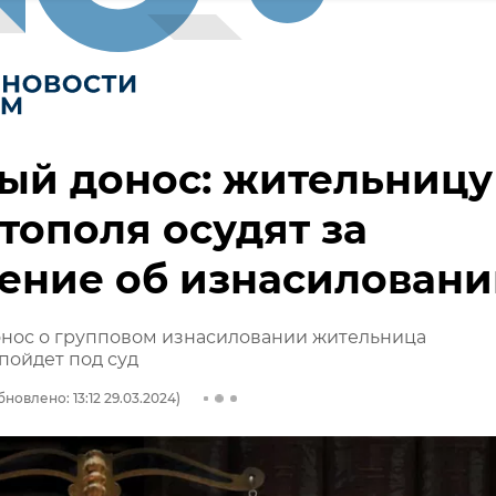
ый донос: жительницу
тополя осудят за
ение об изнасилован
онос о групповом изнасиловании жительница
пойдет под суд
бновлено: 13:12 29.03.2024)