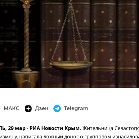
МАКС
Дзен
Telegram
, 29 мар - РИА Новости Крым.
Жительница Севастопо
 измену, написала ложный донос о групповом изнасило