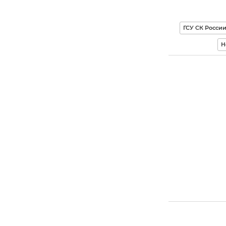
ГСУ СК Росси
Н