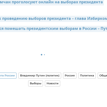
мчан проголосуют онлайн на выборах президента 
к проведению выборов президента – глава Избирко
ся помешать президентским выборам в России – Пу
та России
Владимир Путин (политик)
Россия
Политика
Обще
Выборы
Новости