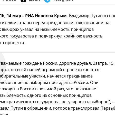
, 14 мар – РИА Новости Крым.
Владимир Путин в сво
жителям страны перед трехдневным голосованием на
х выборах указал на незыблемость принципов
кого государства и подчеркнул крайнюю важность
го процесса.
Уважаемые граждане России, дорогие друзья. Завтра, 15
арта, по всей нашей огромной стране откроются
збирательные участки, начнется трехдневное
олосование по выборам президента России. Они
роходят в России в восьмой раз, что показывает
езыблемость одного из основных принципов
емократического государства, регулярность выборов", 
казал Путин в обращении, которое транслировал Первы
анал.