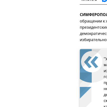
СИМФЕРОПОЛЬ
обращении к 
президентски
демократичес
избирательно
"
м
и
г
п
н
д
с
к