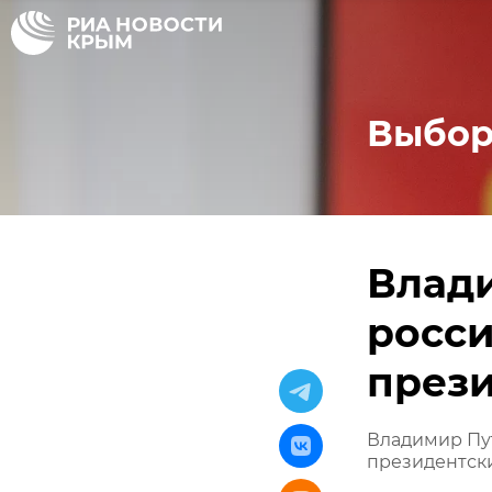
Выбор
Влади
росс
през
Владимир Пут
президентск