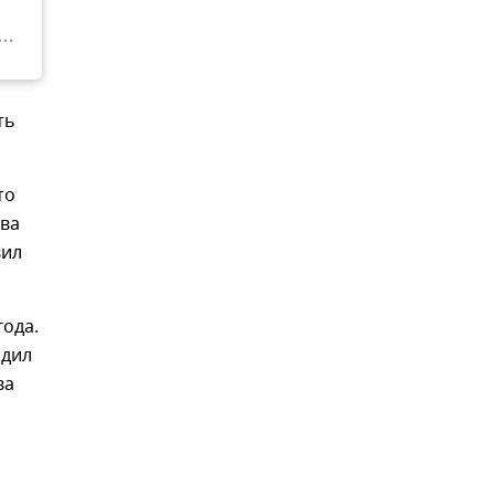
ть
то
ава
вил
года.
рдил
ва