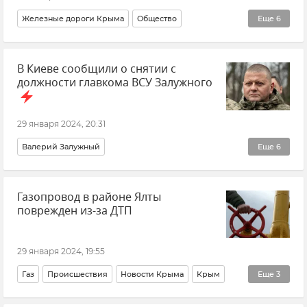
Железные дороги Крыма
Общество
Еще
6
Минтранс Крыма
В Киеве сообщили о снятии с
ЮППК "Южная пригородная пассажирская компания"
должности главкома ВСУ Залужного
Новости Крыма
Безопасность Республики Крым и Севастополя
29 января 2024, 20:31
Симферополь
Бахчисарай
Валерий Залужный
Еще
6
ВСУ (Вооруженные силы Украины)
Украина
Газопровод в районе Ялты
Новости
Новости СВО
Киев
поврежден из-за ДТП
Владимир Зеленский
29 января 2024, 19:55
Газ
Происшествия
Новости Крыма
Крым
Еще
3
Ялта
ДТП в Крыму и Севастополе
Крымгазсети