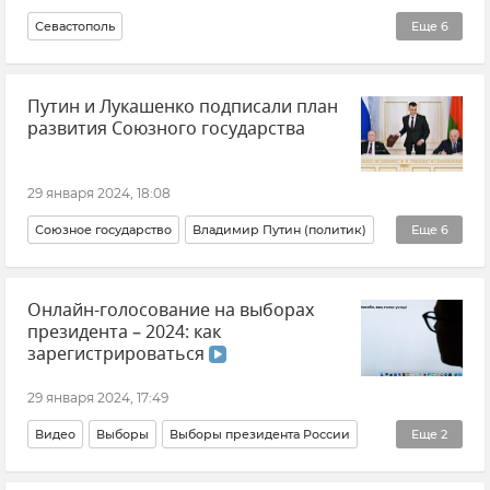
Севастополь
Еще
6
Подтопления в Севастополе из-за паводка и ливней
Путин и Лукашенко подписали план
Михаил Развожаев
Новости Крыма
Крым
развития Союзного государства
Режим ЧС
Инкерман
29 января 2024, 18:08
Союзное государство
Владимир Путин (политик)
Еще
6
Президент Белоруссии (Республики Беларусь) Александр Лукашенко
Онлайн-голосование на выборах
Россия
Белоруссия
Новости
Политика
президента – 2024: как
Экономика
зарегистрироваться
29 января 2024, 17:49
Видео
Выборы
Выборы президента России
Еще
2
Дистанционное электронное голосование (ДЭГ)