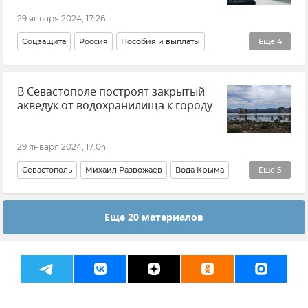
29 января 2024, 17:26
Соцзащита
Россия
Пособия и выплаты
Еще
4
Пенсия
Материнский капитал
Новости
В Севастополе построят закрытый
Минтруд РФ
акведук от водохранилища к городу
29 января 2024, 17:04
Севастополь
Михаил Развожаев
Вода Крыма
Еще
5
Вода в Крыму
Еще 20 материалов
Подтопления в Севастополе из-за паводка и ливней
Строительство
Крым
Новости Крыма