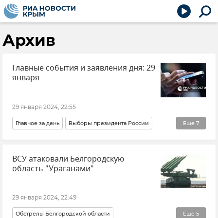
Архив
Главные события и заявления дня: 29
января
29 января 2024, 22:55
Главное за день
Выборы президента России
Еще
7
Владимир Путин (политик)
Николай Лукашенко
ВСУ атаковали Белгородскую
Россия
Белоруссия
Украина
Новости
область "Ураганами"
Новости СВО
29 января 2024, 22:49
Обстрелы Белгородской области
Еще
5