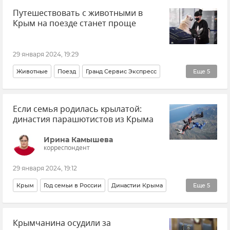
Путешествовать с животными в
Крым на поезде станет проще
29 января 2024, 19:29
Животные
Поезд
Гранд Сервис Экспресс
Еще
5
Железные дороги Крыма
Железная дорога
Если семья родилась крылатой:
Туризм в Крыму
Туризм
Общество
династия парашютистов из Крыма
Ирина Камышева
корреспондент
29 января 2024, 19:12
Крым
Год семьи в России
Династии Крыма
Еще
5
семья
Многодетная семья
Общество
Крымчанина осудили за
Борис Небреев
Парашютный спорт