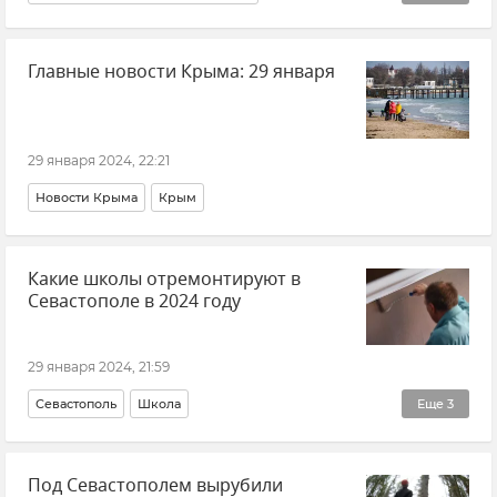
Белгородская область
Главные новости Крыма: 29 января
ВСУ (Вооруженные силы Украины)
Обстрелы ВСУ
Министерство обороны РФ
Новости СВО
29 января 2024, 22:21
Новости Крыма
Крым
Какие школы отремонтируют в
Севастополе в 2024 году
29 января 2024, 21:59
Севастополь
Школа
Еще
3
Образование в Крыму и Севастополе
Под Севастополем вырубили
Новости Крыма
Михаил Развожаев