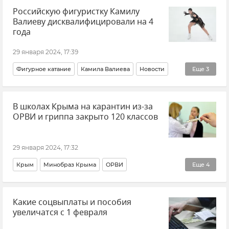
Российскую фигуристку Камилу
Общество
Валиеву дисквалифицировали на 4
года
29 января 2024, 17:39
Фигурное катание
Камила Валиева
Новости
Еще
3
Россия
Допинг
В школах Крыма на карантин из-за
Спортивный арбитражный суд (CAS)
ОРВИ и гриппа закрыто 120 классов
29 января 2024, 17:32
Крым
Минобраз Крыма
ОРВИ
Еще
4
Образование в Крыму и Севастополе
Новости
Какие соцвыплаты и пособия
Новости Крыма
Общество
увеличатся с 1 февраля