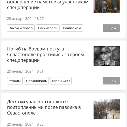
осквернение памятника участникам
спецоперации
29 января 2024, 18:57
Закон и право
Бахчисарай
Вандализм
Еще
4
Верховный суд Крыма
Общество
Приговор
Погиб на боевом посту: в
Новости Крыма
Севастополе простились с героем
спецоперации
29 января 2024, 18:31
Утраты
Севастополь
Герои СВО
Еще
3
Новости Крыма
Михаил Развожаев
Общество
Десятки участков остаются
подтопленными после паводка в
Севастополе
29 января 2024, 18:23