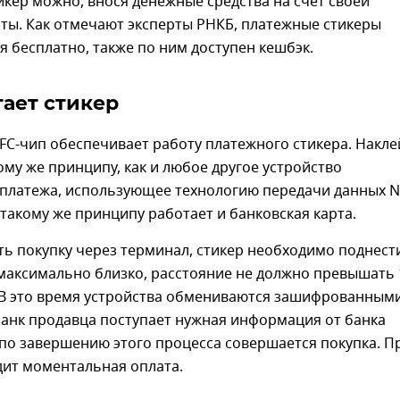
кер можно, внося денежные средства на счет своей
ты. Как отмечают эксперты РНКБ, платежные стикеры
 бесплатно, также по ним доступен кешбэк.
тает стикер
C-чип обеспечивает работу платежного стикера. Накле
ому же принципу, как и любое другое устройство
 платежа, использующее технологию передачи данных N
такому же принципу работает и банковская карта.
ь покупку через терминал, стикер необходимо поднести
максимально близко, расстояние не должно превышать 
 В это время устройства обмениваются зашифрованным
банк продавца поступает нужная информация от банка
 по завершению этого процесса совершается покупка. П
дит моментальная оплата.