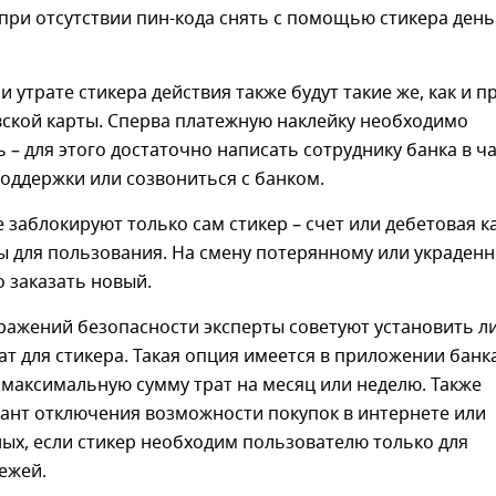
ри отсутствии пин-кода снять с помощью стикера день
и утрате стикера действия также будут такие же, как и п
вской карты. Сперва платежную наклейку необходимо
 – для этого достаточно написать сотруднику банка в ч
оддержки или созвониться с банком.
е заблокируют только сам стикер – счет или дебетовая к
ы для пользования. На смену потерянному или украден
 заказать новый.
ражений безопасности эксперты советуют установить л
ат для стикера. Такая опция имеется в приложении банка
максимальную сумму трат на месяц или неделю. Также
иант отключения возможности покупок в интернете или
ых, если стикер необходим пользователю только для
ежей.