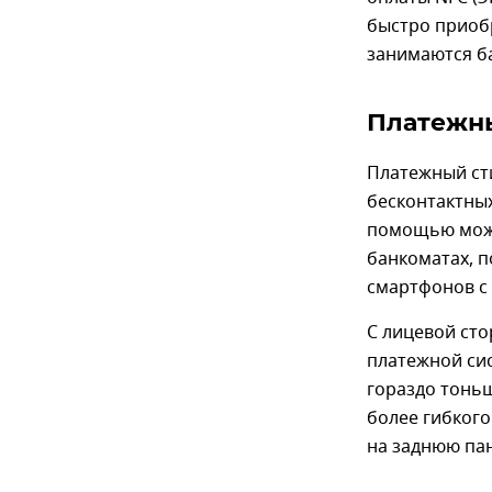
быстро приоб
занимаются ба
Платежн
Платежный ст
бесконтактных
помощью можн
банкоматах, 
смартфонов с 
С лицевой сто
платежной сис
гораздо тоньш
более гибкого
на заднюю пан