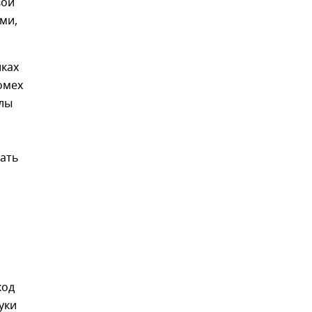
вой
ами,
йках
омех
хлы
шать
код
уки