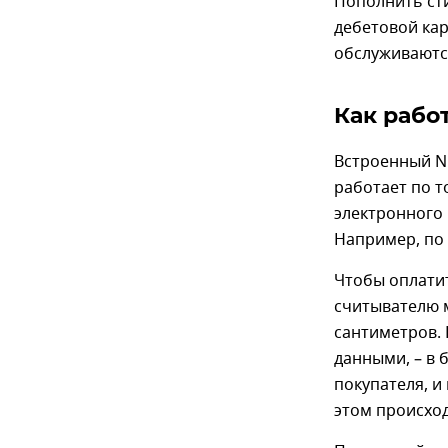
Пополнить сти
дебетовой кар
обслуживаются
Как рабо
Встроенный NF
работает по т
электронного
Например, по 
Чтобы оплатит
считывателю 
сантиметров.
данными, – в 
покупателя, и
этом происхо