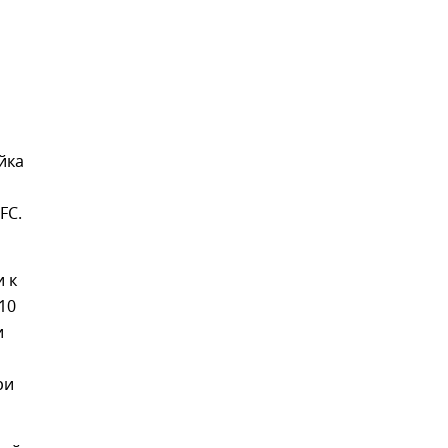
йка
FC.
 к
10
и
ри