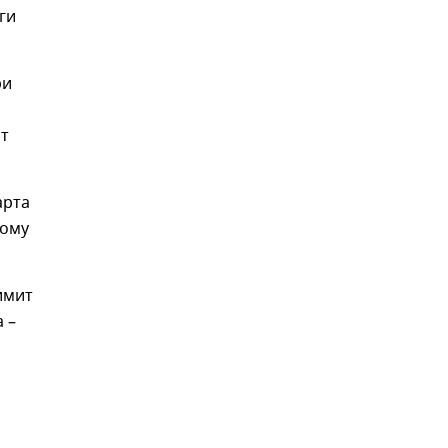
ги
ри
ат
арта
ному
имит
 –