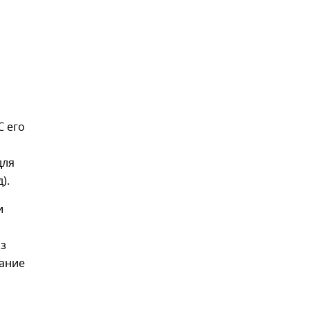
С его
для
).
и
из
вание