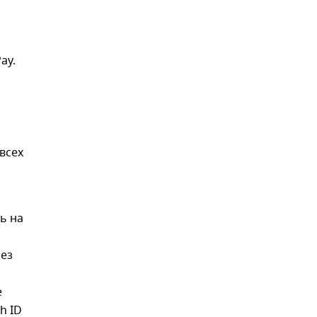
ay.
всех
ь на
без
е
h ID