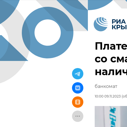
Плате
со см
налич
банкомат
10:00 09.11.2023
(об