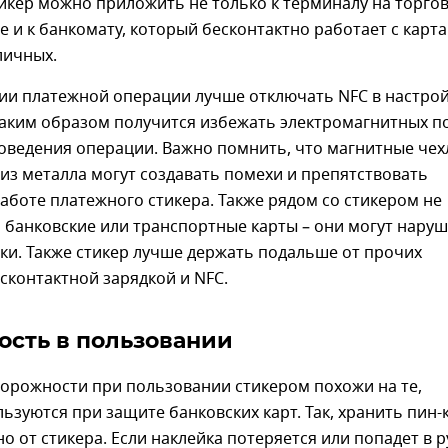
икер можно приложить не только к терминалу на торго
же и к банкомату, который бесконтактно работает с карт
личных.
ии платежной операции лучше отключать NFC в настро
таким образом получится избежать электромагнитных п
роведения операции. Важно помнить, что магнитные че
из металла могут создавать помехи и препятствовать
боте платежного стикера. Также рядом со стикером не
 банковские или транспортные карты – они могут нару
ки. Также стикер лучше держать подальше от прочих
есконтактной зарядкой и NFC.
ость в пользовании
орожности при пользовании стикером похожи на те,
ьзуются при защите банковских карт. Так, хранить пин-
о от стикера. Если наклейка потеряется или попадет в р