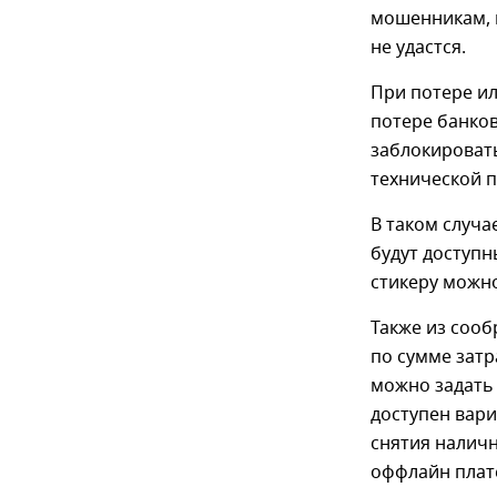
мошенникам, п
не удастся.
При потере ил
потере банко
заблокировать
технической п
В таком случа
будут доступн
стикеру можно
Также из сооб
по сумме затр
можно задать 
доступен вар
снятия наличн
оффлайн плат