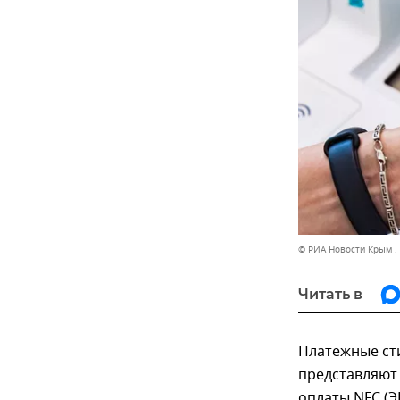
© РИА Новости Крым .
Читать в
Платежные сти
представляют
оплаты NFC (Э