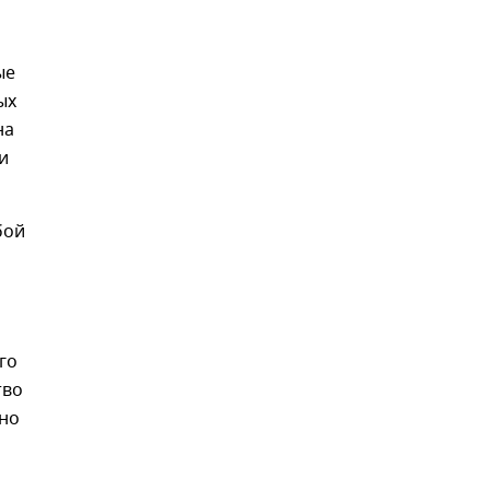
ые
ых
на
и
бой
го
тво
жно