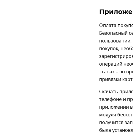
Приложен
Оплата покуп
Безопасный се
пользовании.
покупок, необ
зарегистриров
операций необ
этапах – во в
привязки карт
Скачать прило
телефоне и пр
приложении во
модуля беско
получится зап
была установл