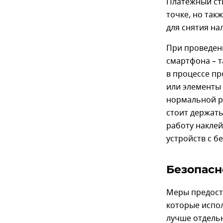
Платежный ст
точке, но так
для снятия на
При проведен
смартфона – 
в процессе п
или элементы 
нормальной ра
стоит держать
работу наклей
устройств с б
Безопасн
Меры предост
которые испол
лучше отдельн