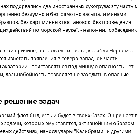
нах подорвались два иностранных сухогруза: эту часть 
ершенно бездумно и безграмотно засыпали минами
разцов, без карт минных постановок, без проведения
их действий по морской науке", - напомнил собеседник
о этой причине, по словам эксперта, корабли Черномор
ся избегать появления в северо-западной части
акватории - подставляться под минную опасность нет
и, дальнобойность позволяет не заходить в опасные
 решение задач
ский флот был, есть и будет в своих базах. Он решает 
е задачи, которые ему ставятся, активнейшим образом
оевых действиях, нанося удары "Калибрами" и другими