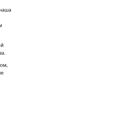
 наша
м
ой
ва.
ом,
ме