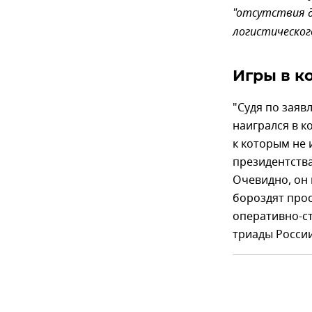
"отсутствия д
логистическог
Игры в к
"Судя по заяв
наигрался в к
к которым не 
президентства
Очевидно, он 
бороздят прос
оперативно-с
триады России