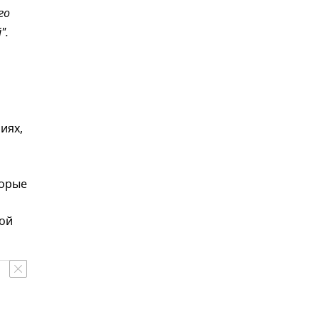
го
".
иях,
торые
ной