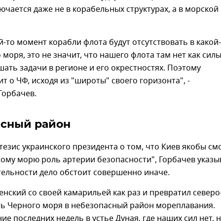
лючается даже не в корабельных структурах, а в морской
ой-то момент корабли флота будут отсутствовать в какой
 моря, это не значит, что нашего флота там нет как силы
ать задачи в регионе и его окрестностях. Поэтому
ит о ЧФ, исходя из "широты" своего горизонта", -
Горбачев.
асный район
езис украинского президента о том, что Киев якобы см
ому морю роль артерии безопасности", Горбачев указы
тельности дело обстоит совершенно иначе.
енский со своей камарильей как раз и превратил северо
ть Черного моря в небезопасный район мореплавания.
ние последних недель в устье Дуная, где наших сил нет, 