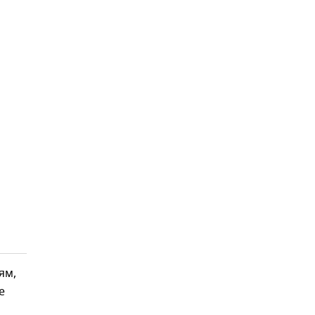
ям,
е