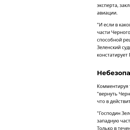
эксперта, зак
авиации.
"И если в как
части Черного
способной реш
Зеленский суд
констатирует 
Небезоп
Комментируя т
"вернуть Черн
что в действи
"Господин Зел
западную час
Только в тече