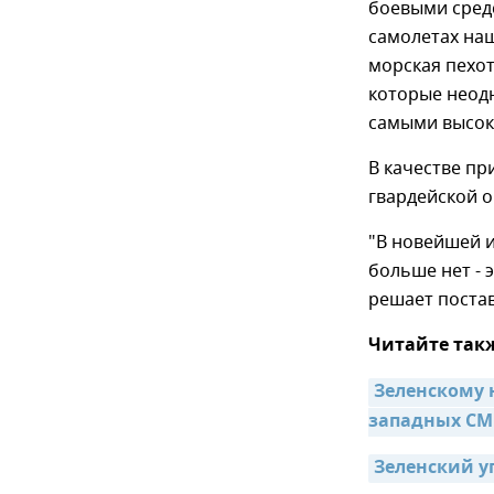
боевыми сред
самолетах на
морская пехот
которые неод
самыми высоки
В качестве п
гвардейской 
"В новейшей 
больше нет - 
решает постав
Читайте так
Зеленскому 
западных С
Зеленский у