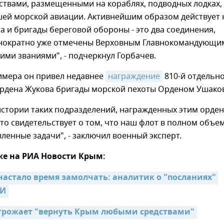
ствами, размещенными на кораблях, подводных лодках,
шей морской авиации. Активнейшим образом действует
а и бригады береговой обороны - это два соединения,
нократно уже отмечены Верховным Главнокомандующи
ми званиями", - подчеркнул Горбачев.
римера он привел недавнее
награждение
810-й отдельн
ордена Жукова бригады морской пехоты Орденом Ушако
истории таких подразделений, награжденных этим орден
это свидетельствует о том, что наш флот в полном объе
ленные задачи", - заключил военный эксперт.
же на РИА Новости Крым:
настало время замолчать: аналитик о "посланиях" 
МИ
грожает "вернуть Крым любыми средствами"