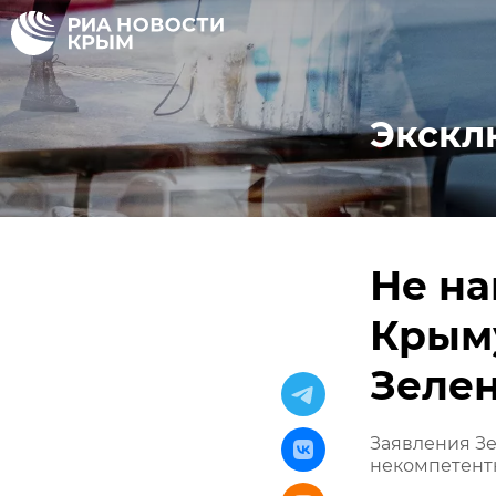
Экскл
Не на
Крыму
Зелен
Заявления Зе
некомпетентн