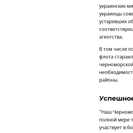
украинских ми
украинцы сов
устаревших об
соответствующ
агентства.
В том числе п
флота старают
черноморской 
необходимост
районы.
Успешное
"Наш Черномор
полной мере т
участвует в б