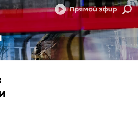
м
в
и