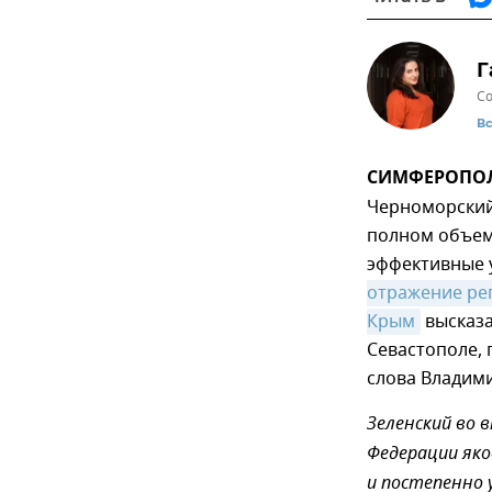
Г
Со
В
СИМФЕРОПОЛЬ,
Черноморский
полном объем
эффективные у
отражение ре
Крым
высказа
Севастополе, 
слова Владими
Зеленский во 
Федерации яко
и постепенно 