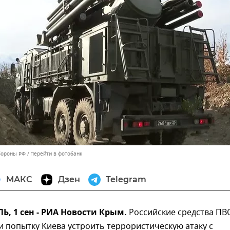
бороны РФ
Перейти в фотобанк
МАКС
Дзен
Telegram
 1 сен - РИА Новости Крым.
Российские средства ПВ
 попытку Киева устроить террористическую атаку с