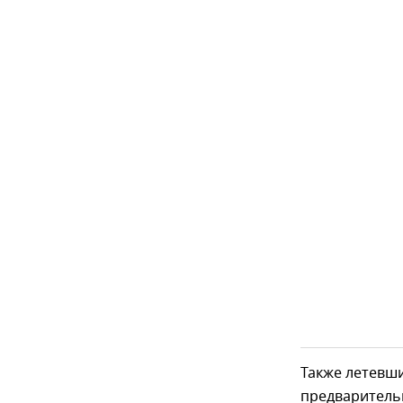
Также летевш
предваритель