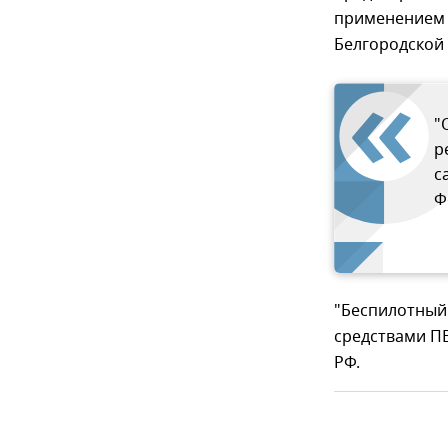
применением 
Белгородской
"
р
с
Ф
"Беспилотный
средствами ПВ
РФ.