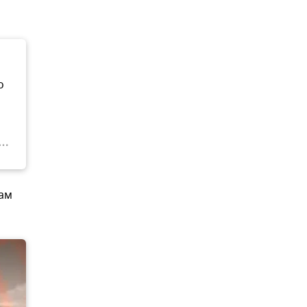
о
нам