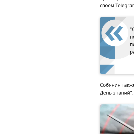
своем Telegra
"
п
п
р
Собянин также
День знаний".