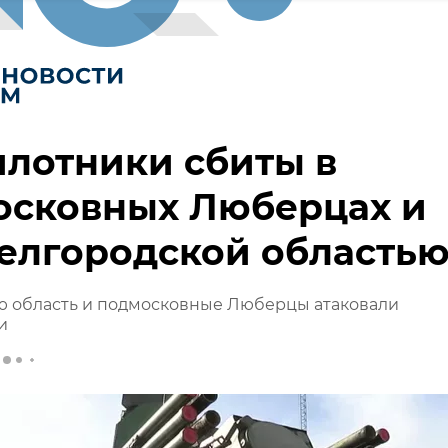
лотники сбиты в
осковных Люберцах и
елгородской область
ю область и подмосковные Люберцы атаковали
и