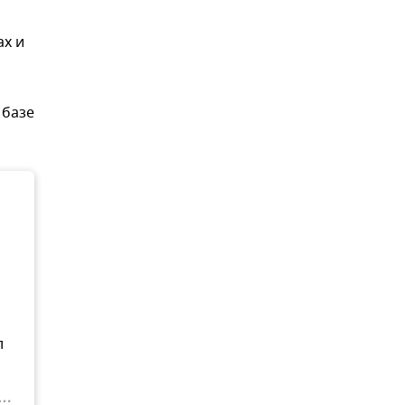
ах и
 базе
л