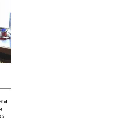
олы
и
Об