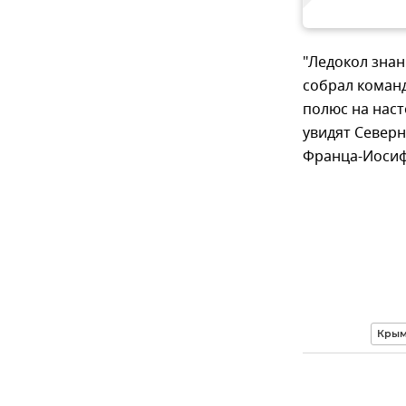
"Ледокол знан
собрал команд
полюс на наст
увидят Северн
Франца-Иосиф
Кры