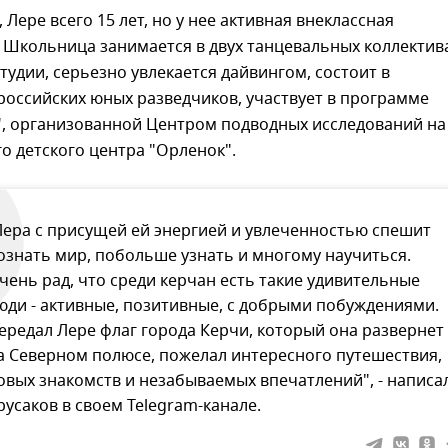
 Лере всего 15 лет, но у нее активная внеклассная
 Школьница занимается в двух танцевальных коллектив
тудии, серьезно увлекается дайвингом, состоит в
оссийских юных разведчиков, участвует в программе
", организованной Центром подводных исследований на
о детского центра "Орленок".
Лера с присущей ей энергией и увлеченностью спешит
ознать мир, побольше узнать и многому научиться.
чень рад, что среди керчан есть такие удивительные
юди - активные, позитивные, с добрыми побуждениями.
ередал Лере флаг города Керчи, который она развернет
а Северном полюсе, пожелал интересного путешествия,
овых знакомств и незабываемых впечатлений", - написа
русаков в своем Telegram-канале.