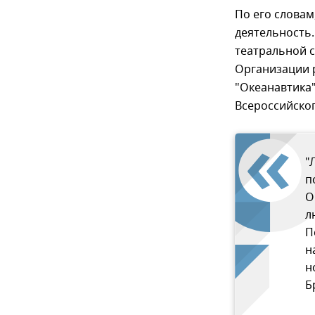
По его словам,
деятельность.
театральной с
Организации р
"Океанавтика
Всероссийског
"
п
О
л
П
н
н
Б