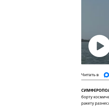
Воспро
видео
Читать в
СИМФЕРОПОЛЬ
борту космиче
ракету разнес