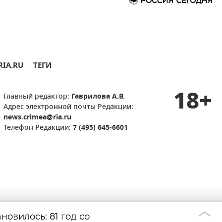
RIA.RU
ТЕГИ
18+
Главный редактор:
Гаврилова А.В.
Адрес электронной почты Редакции:
news.crimea@ria.ru
Телефон Редакции:
7 (495) 645-6601
новилось: 81 год со
ВСУ нанесли ущ
07:37