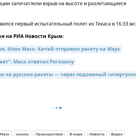
яции запечатлели взрыв на высоте и разлетающиеся
авился первый испытательный полет из Техаса в 16:33 мс
же на РИА Новости Крым:
ое, Илон Маск: Китай отправил ракету на Марс
ает": Маск ответил Рогозину
и на русские ракеты — через подземный гипертунн
 Маск
космос
Происшествия
В мире
Новости
Видео