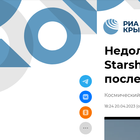
Недол
Stars
после
Космический 
18:24 20.04.2023
(о