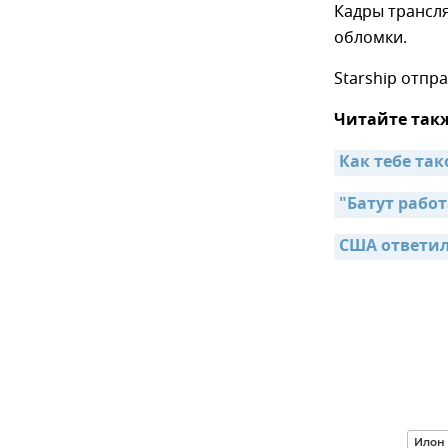
Кадры трансл
обломки.
Starship отпр
Читайте так
Как тебе так
"Батут работ
США ответил
Илон