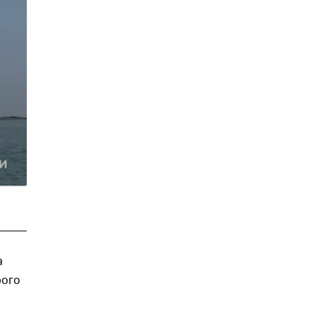
а
рого