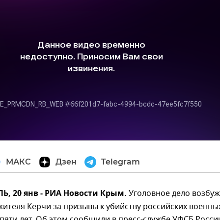
МАКС
Дзен
Telegram
, 20 янв - РИА Новости Крым.
Уголовное дело возбу
ителя Керчи за призывы к убийству российских военны
 пяти лет. Об этом сообщили в пресс-службе УФСБ Росси