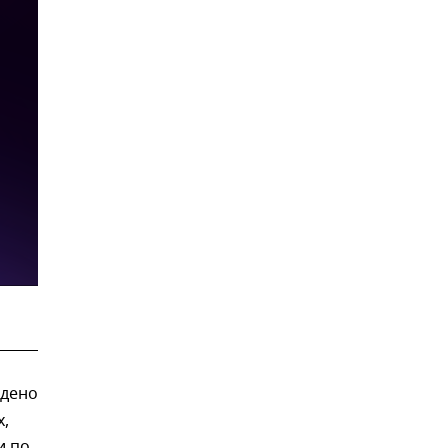
ждено
х,
и по