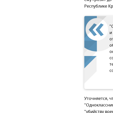
Республике К
"
и
о
о
о
с
т
с
Уточняется, ч
"Одноклассни
"убийству во