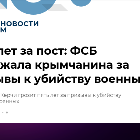
лет за пост: ФСБ
ржала крымчанина за
вы к убийству военн
Керчи грозит пять лет за призывы к убийству
военных