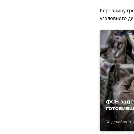
Керчанину гро
уголовного де
ФСБ заде
готовивш
30 декабря 202