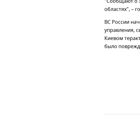
"Сообщают о з
областях", – г
ВС России нач
управления, с
Киевом теракт
было поврежд