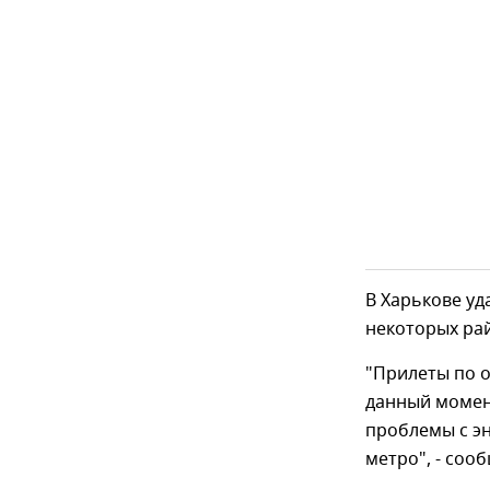
В Харькове уд
некоторых рай
"Прилеты по 
данный момен
проблемы с э
метро", - соо