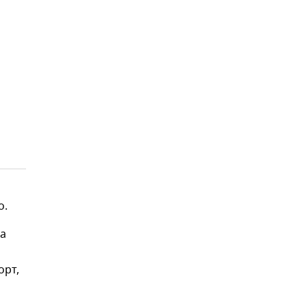
о.
на
орт,