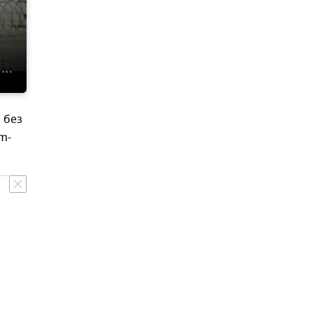
 без
m-