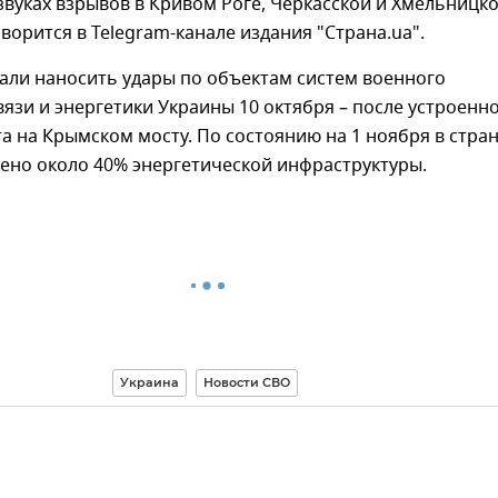
вуках взрывов в Кривом Роге, Черкасской и Хмельницк
оворится в Telegram-канале издания "Страна.ua".
али наносить удары по объектам систем военного
вязи и энергетики Украины 10 октября – после устроенн
а на Крымском мосту. По состоянию на 1 ноября в стра
ено около 40% энергетической инфраструктуры.
Украина
Новости СВО