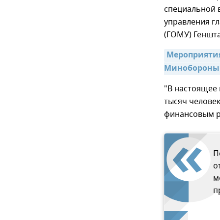
специальной в
управления г
(ГОМУ) Геншта
Мероприятия
Минобороны
"В настоящее
тысяч человек
финансовым р
П
о
м
п