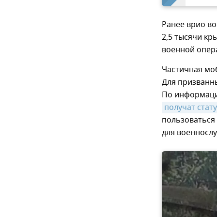
Ранее врио во
2,5 тысячи кр
военной опер
Частичная моб
Для призванн
По информаци
получат стат
пользоваться
для военносл