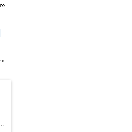
го
.
 и