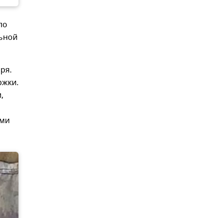
ло
льной
ря.
ржки.
,
ыми