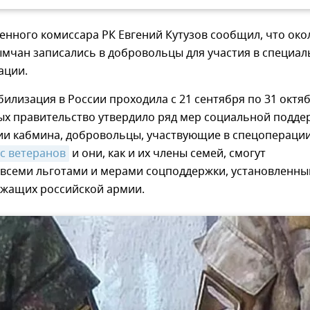
енного комиссара РК Евгений Кутузов сообщил, что око
ымчан записались в добровольцы для участия в специа
ации.
илизация в России проходила с 21 сентября по 31 октяб
ых правительство утвердило ряд мер социальной подде
и кабмина, добровольцы, участвующие в спецоперации
ус ветеранов
и они, как и их члены семей, смогут
 всеми льготами и мерами соцподдержки, установленн
ужащих российской армии.