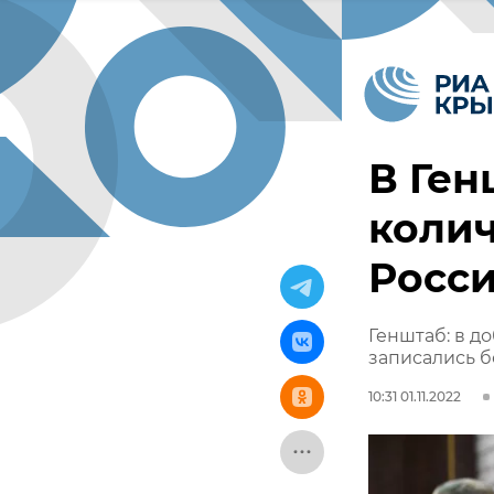
В Ген
колич
Росс
Генштаб: в д
записались б
10:31 01.11.2022