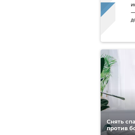
и
—
д
Снять сп
против б