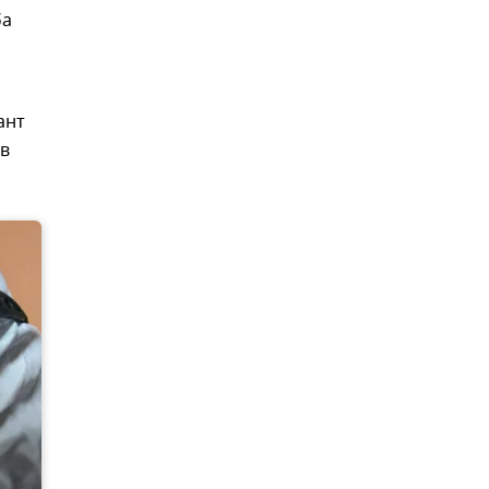
ба
ант
ов