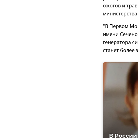
ожогов и тра
министерства
"В Первом Мо
имени Сечено
генератора с
станет более 
В России