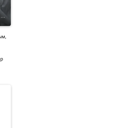
ым,
ор