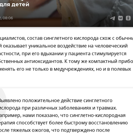
для детей
, 08:06
циалистов, состав синглетного кислорода схож с обычн
й оказывает уникальное воздействие на человеческий
астности, при его вдыхании у пациента стимулируется
бственных антиоксидантов. К тому же компактный приб
енять его не только в медучреждениях, но и в полевых
Выявлено положительное действие синглетного
ислорода при различных заболеваниях и травмах.
апример, нами показано, что синглетно-кислородная
ерапия способствует более быстрому восстановлению
осле тяжелых ожогов, что подтверждено после