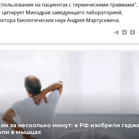
спользования на пациентах с термическими травмами",
 цитирует Минздрав заведующего лабораторией,
октора биологических наук Андрея Мартусевича.
азм за несколько минут: в РФ изобрели гадж
оли в мышцах