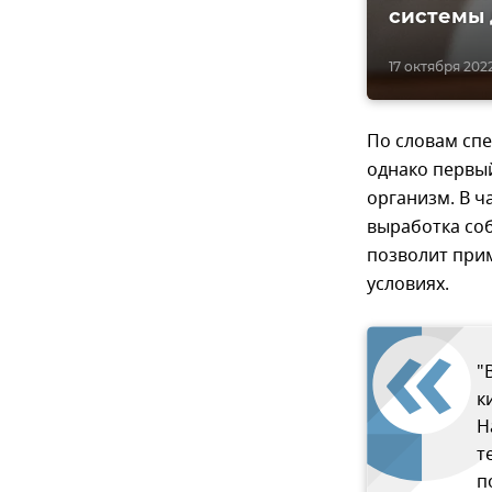
системы 
17 октября 2022
По словам спе
однако первы
организм. В ч
выработка со
позволит прим
условиях.
"
к
Н
т
п