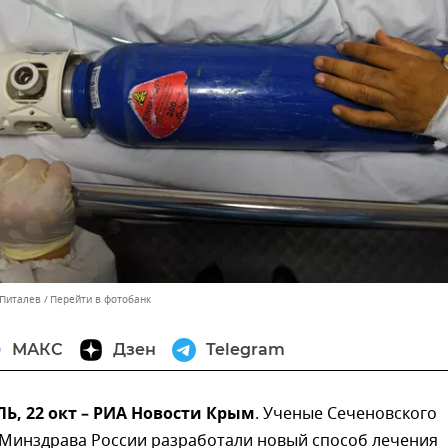
 Питалев
Перейти в фотобанк
МАКС
Дзен
Telegram
, 22 окт – РИА Новости Крым
. Ученые Сеченовского
 Минздрава России разработали новый способ лечения