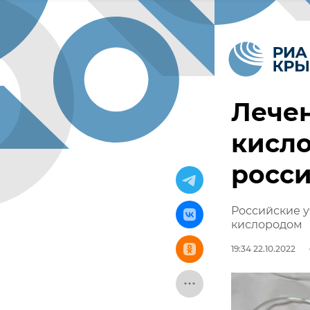
Лечен
кисло
росс
Российские у
кислородом
19:34 22.10.2022