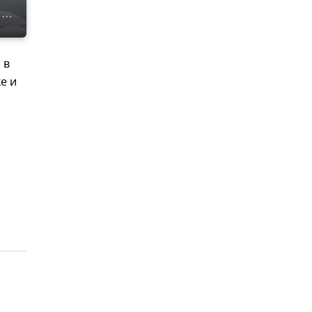
 в
е и