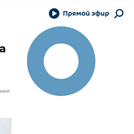
а
сией