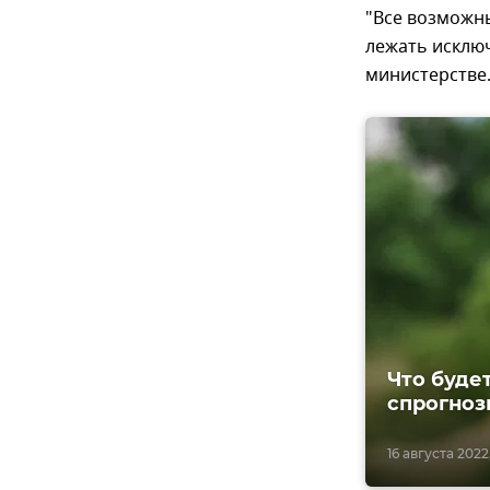
"Все возможн
лежать исклю
министерстве
Что буде
спрогноз
16 августа 2022,