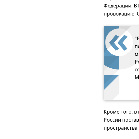
Федерации. В
провокацию. 
"
п
м
Р
с
М
Кроме того, в
России поста
пространства