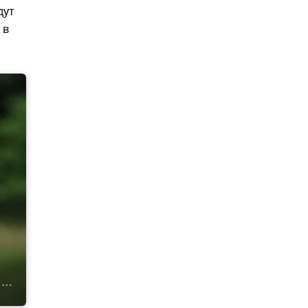
дут
 в