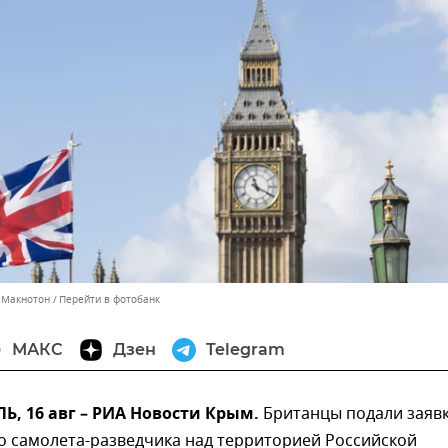
с Макнотон
Перейти в фотобанк
МАКС
Дзен
Telegram
, 16 авг – РИА Новости Крым.
Британцы подали заявк
о самолета-разведчика над территорией Российской