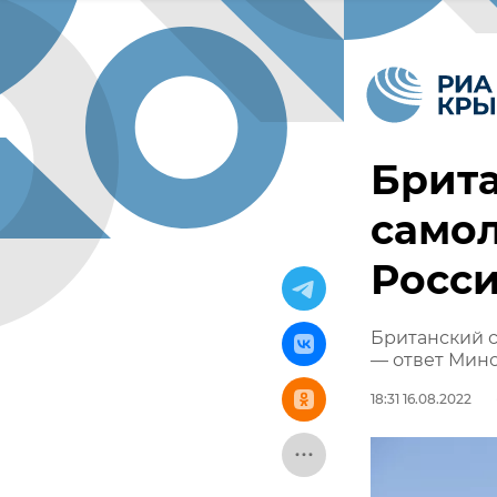
Брита
самол
Росси
Британский с
— ответ Мин
18:31 16.08.2022