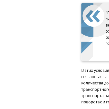
"
г
в
о
р
г
В этих услови
связанных с а
количества д
транспортног
транспорта на
поворотах и 