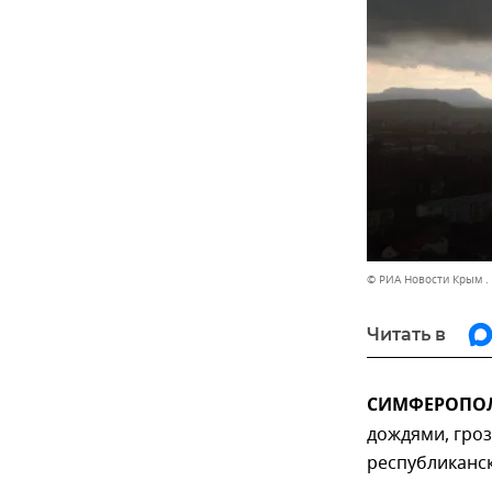
© РИА Новости Крым .
Читать в
СИМФЕРОПОЛЬ
дождями, гро
республиканск