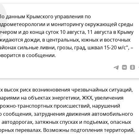
По данным Крымского управления по
идрометеорологии и мониторингу окружающей среды
ечером и до конца суток 10 августа, 11 августа в Крыму
жидаются дожди, в центральных, южных и восточных
айонах сильные ливни, грозы, град, шквал 15-20 м/с", –
оворится в сообщении.
ях высок риск возникновения чрезвычайных ситуаций,
вариями на объектах энергетики, ЖКХ, увеличения
орожно-транспортных происшествий, нарушений
о сообщения, затруднения движения автомобильного
 автодорогах, затяжных спусках и подъемах, опасных
горных перевалах. Возможны подтопления территорий.