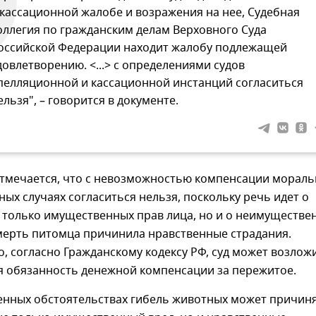
 кассационной жалобе и возражения на нее, Судебная
оллегия по гражданским делам Верховного Суда
оссийской Федерации находит жалобу подлежащей
довлетворению. <...> с определениями судов
пелляционной и кассационной инстанций согласиться
ельзя", – говорится в документе.
 отмечается, что с невозможностью компенсации мораль
ных случаях согласиться нельзя, поскольку речь идет о
 только имущественных прав лица, но и о неимуществе
смерть питомца причинила нравственные страдания.
, согласно Гражданскому кодексу РФ, суд может возлож
я обязанность денежной компенсации за пережитое.
енных обстоятельствах гибель животных может причин