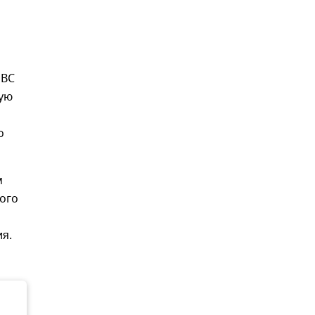
 ВС
шую
о
м
ого
я.