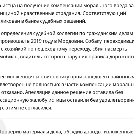
 истца на получение компенсации морального вреда за
нщиной нравственные страдания. Соответствующий
ликован в банке судебных решений.
з определения судебной коллегии по гражданским делам
произошел в 2019 году в Мордовии. Собаку, переходив
 с хозяйкой по пешеходному переходу, сбил насмерть
омобиль, водитель которого нарушил правила дорожног
ее иск женщины к виновнику произошедшего районны
овлетворен не полностью: в части компенсации моральн
 отказано. Апелляция данное решение оставила без
ассационную жалобу истицы оставили без удовлетворени
 с этим не согласился.
Проверив материалы дела, обсудив доводы, изложенные