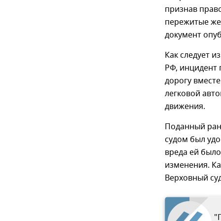
признав право
пережитые же
документ опуб
Как следует и
РФ, инцидент 
дорогу вместе
легковой авт
движения.
Поданный ран
судом был уд
вреда ей было
изменения. К
Верховный суд
"