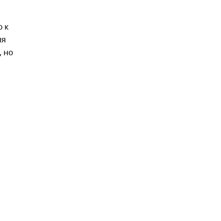
 к
ля
, но