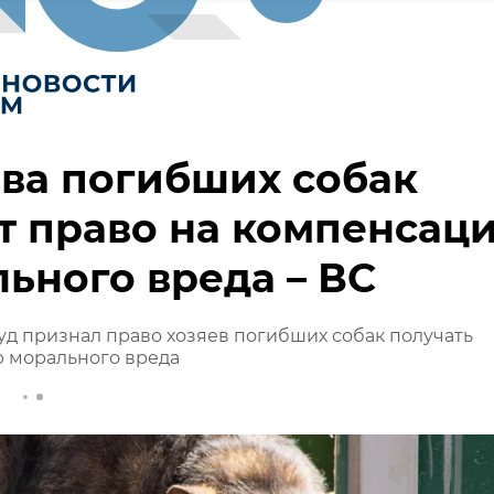
ва погибших собак
т право на компенсац
ьного вреда – ВС
д признал право хозяев погибших собак получать
 морального вреда