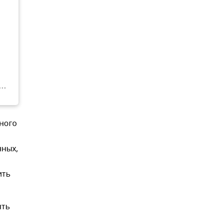
ного
нных,
ить
ять