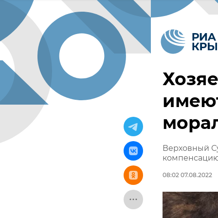
Хозяе
имею
морал
Верховный Су
компенсацию
08:02 07.08.2022