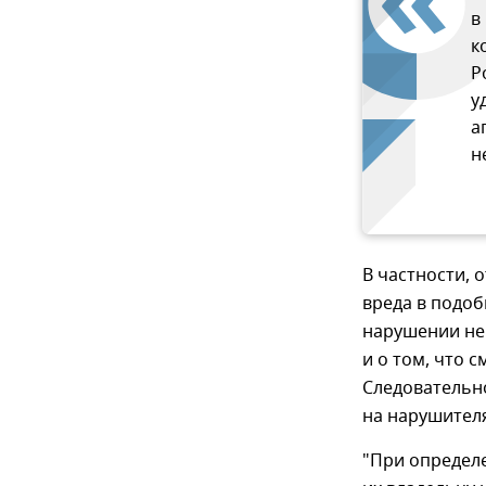
в
к
Р
у
а
н
В частности,
вреда в подоб
нарушении не
и о том, что 
Следовательно
на нарушител
"При определ